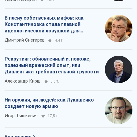
В плену собственных мифов: как
Константиновка стала главной
идеологической ловушкой для
российских оккупантов
Дмитрий Снегирев
4,4 т.
Рекрутинг: обновленный и, похоже,
полезный вражеский опыт, или
Диалектика требовательной трусости
Александр Кирш
3,6 т.
Ни оружия, ни людей: как Лукашенко
создает новую армию
Игар Тышкевич
17,5 т.
Все мнения