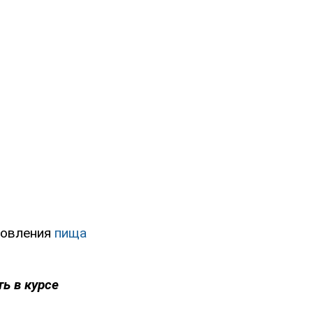
товления
пища
ть в курсе