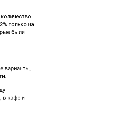
а количество
52% только на
орые были
ие варианты,
ти.
ду
 в кафе и