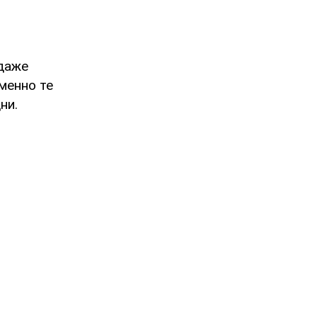
 даже
менно те
ни.