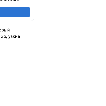
торый
Go, узкие