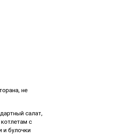
торана, не
ндартный салат,
 котлетам с
 и булочки