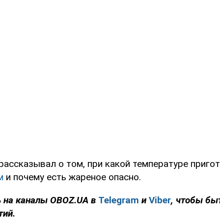
рассказывал о том, при какой температуре приго
м
и почему есть жареное опасно.
 на каналы
OBOZ
.
UA
в
Telegram
и
Viber
, чтобы бы
тий.