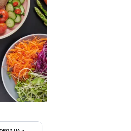
 OBOZ.UA в