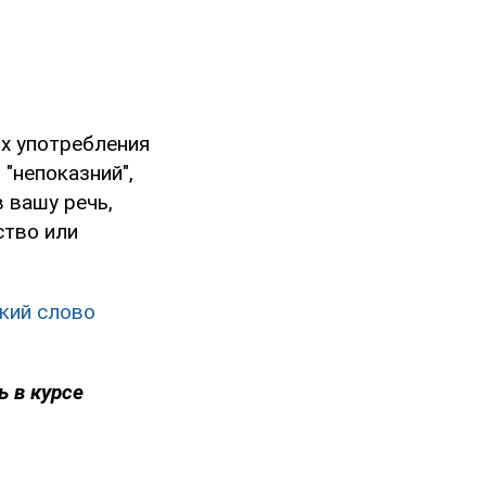
х употребления
 "непоказний",
в вашу речь,
ство или
ский слово
ь в курсе