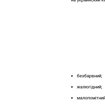
безбарвний;
жалюгідний;
малопомітний