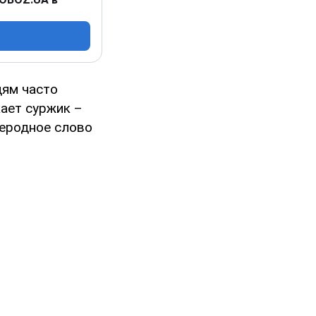
ям часто
кает суржик –
жеродное слово