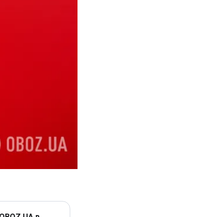
 OBOZ.UA в