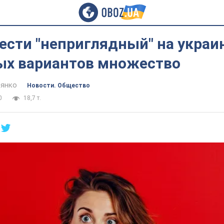
ести "неприглядный" на украи
ых вариантов множество
янко
Новости. Общество
0
18,7 т.