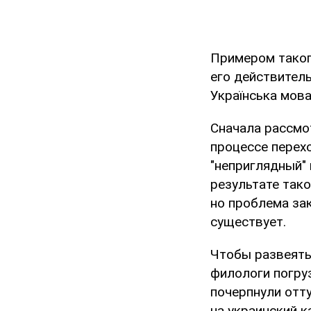
Примером таког
его действитель
Українська мов
Сначала рассмот
процессе перехо
"неприглядный" 
результате тако
но проблема зак
существует.
Чтобы развеять 
филологи погру
почерпнули отту
на украинский к