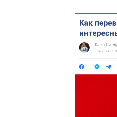
Как перев
интересн
Юлия Потер
8.06.2024 16:0
1