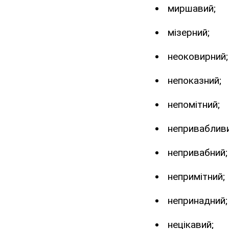
миршавий;
мізерний;
неоковирний;
непоказний;
непомітний;
непривабливи
непривабний;
непримітний;
непринадний;
нецікавий;