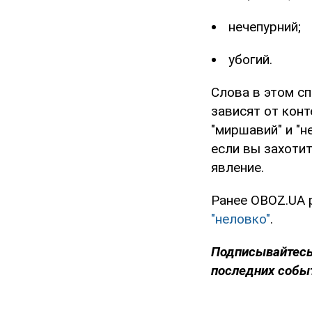
нечепурний;
убогий.
Слова в этом с
зависят от конт
"миршавий" и "н
если вы захотит
явление.
Ранее OBOZ.UA 
"неловко"
.
Подписывайтесь
последних собы