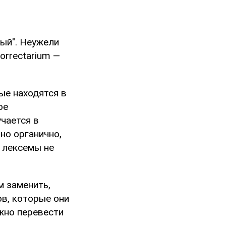
ый". Неужели
orrectarium —
ые находятся в
ое
учается в
но органично,
й лексемы не
м заменить,
ов, которые они
ожно перевести