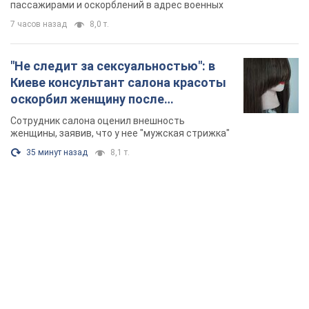
Видео
пассажирами и оскорблений в адрес военных
7 часов назад
8,0 т.
"Не следит за сексуальностью": в
Киеве консультант салона красоты
оскорбил женщину после
химиотерапии, разгорелся скандал.
Сотрудник салона оценил внешность
Фото
женщины, заявив, что у нее "мужская стрижка"
35 минут назад
8,1 т.