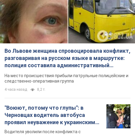
Во Львове женщина спровоцировала конфликт,
разговаривая на русском языке в маршрутке:
полиция составила административный
протокол. Видео
На место происшествия прибыли патрульные полицейские и
следственно-оперативная группа
4 часа назад
8,2 т.
"Воюют, потому что глупы": в
Черновцах водитель автобуса
проявил неуважение к украинским
военным и поплатился за это.
Водителя уволили после конфликта с