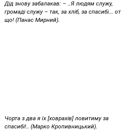
Дід знову забалакав: – ..Я людям служу,
громаді служу – так, за хліб, за спасибі... от
що! (Панас Мирний).
Чорта з два я їх [ховрахів] ловитиму за
спасибі!.. (Марко Кропивницький).