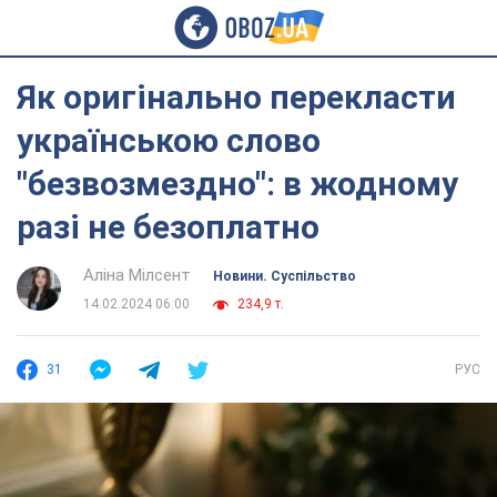
Як оригінально перекласти
українською слово
"безвозмездно": в жодному
разі не безоплатно
Аліна Мілсент
Новини. Суспільство
14.02.2024 06:00
234,9 т.
31
РУС