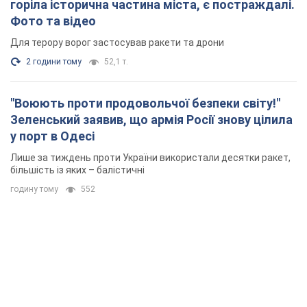
горіла історична частина міста, є постраждалі.
Фото та відео
Для терору ворог застосував ракети та дрони
2 години тому
52,1 т.
"Воюють проти продовольчої безпеки світу!"
Зеленський заявив, що армія Росії знову цілила
у порт в Одесі
Лише за тиждень проти України використали десятки ракет,
більшість із яких – балістичні
годину тому
552