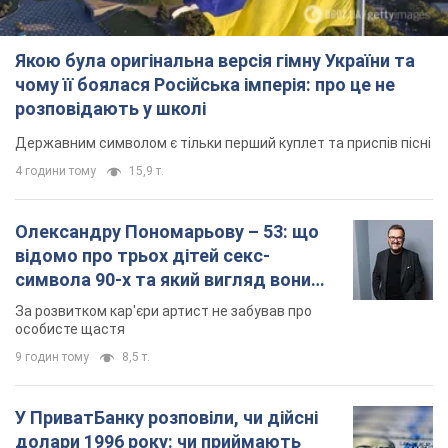
Якою була оригінальна версія гімну України та
чому її боялася Російська імперія: про це не
розповідають у школі
Державним символом є тільки перший куплет та приспів пісні
4 години тому
15,9 т.
Олександру Пономарьову – 53: що
відомо про трьох дітей секс-
символа 90-х та який вигляд вони
мають
За розвитком кар'єри артист не забував про
особисте щастя
9 годин тому
8,5 т.
У ПриватБанку розповіли, чи дійсні
долари 1996 року: чи приймають