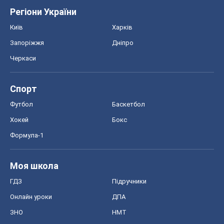
Регіони України
Київ
Харків
Запоріжжя
Дніпро
Черкаси
Спорт
Футбол
Баскетбол
Хокей
Бокс
Формула-1
Моя школа
ГДЗ
Підручники
Онлайн уроки
ДПА
ЗНО
НМТ