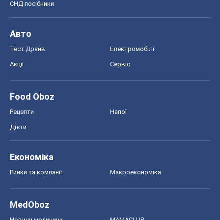
СНД посібники
Авто
Тест Драйв
Електромобілі
Акції
Сервіс
Food Oboz
Рецепти
Напої
Дієти
Економіка
Ринки та компанії
Макроекономіка
MedOboz
Новини медицини
MAMACLUB