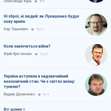
Олександр Кірш
873
Ні зброї, ні людей: як Лукашенко будує
нову армію
Ігар Тишкевич
16,3 т.
Коли закінчиться війна?
Юрій Хрістензен
12,2 т.
Україна вступила в надзвичайний
економічний стан. Чи є світло вкінці
тунелю?
Вадим Денисенко
9,7 т.
Всі думки