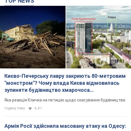
TOP NEWS
Києво-Печерську лавру закриють 80-метровим
"монстром"? Чому влада Києва відмовилась
зупиняти будівництво хмарочоса
"московського вірянина"
Яка реакція Кличка на петицію щодо скасування будівництва
годину тому
6,4 т.
Армія Росії здійснила масовану атаку на Одесу: