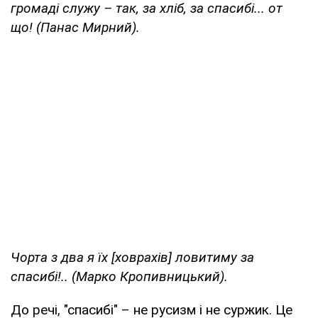
громаді служу – так, за хліб, за спасибі... от
що! (Панас Мирний).
Чорта з два я їх [ховрахів] ловитиму за
спасибі!.. (Марко Кропивницький).
До речі, "спасибі" – не русизм і не суржик. Це