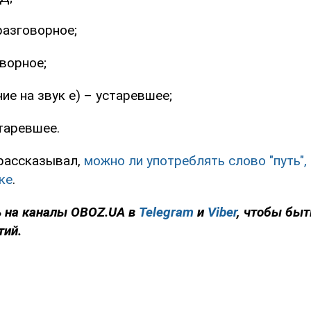
разговорное;
ворное;
ие на звук е) – устаревшее;
таревшее.
рассказывал,
можно ли употреблять слово "путь",
ке
.
 на каналы OBOZ.UA в
Telegram
и
Viber
, чтобы быт
тий.