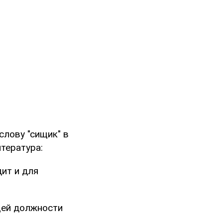
слову "сищик" в
тература:
ит и для
щей должности