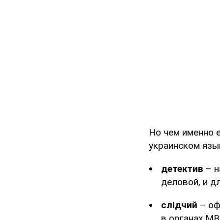
Но чем именно е
украинском язык
детектив
– н
деловой, и д
слідчий
– оф
в органах МВ