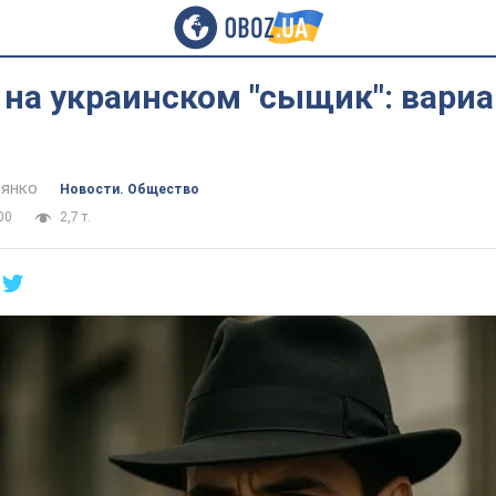
 на украинском "сыщик": вариа
янко
Новости. Общество
00
2,7 т.