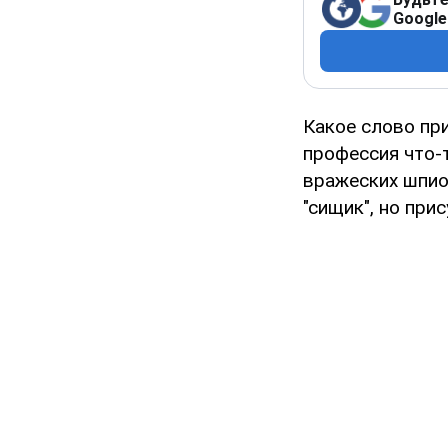
Google
Какое слово при
профессия что-
вражеских шпио
"сищик", но при