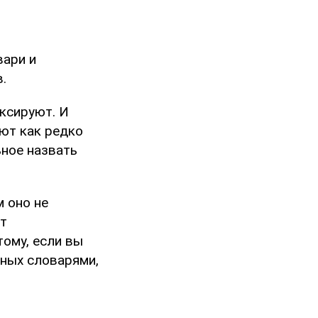
вари и
.
ксируют. И
уют как редко
ное назвать
м оно не
от
тому, если вы
нных словарями,