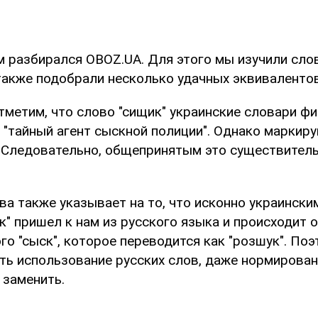
м разбирался OBOZ.UA. Для этого мы изучили сло
 также подобрали несколько удачных эквивалентов
тметим, что слово "сищик" украинские словари фи
 "тайный агент сыскной полиции". Однако маркир
 Следовательно, общепринятым это существитель
а также указывает на то, что исконно украински
к" пришел к нам из русского языка и происходит 
о "сыск", которое переводится как "розшук". Поэ
ить использование русских слов, даже нормирова
 заменить.