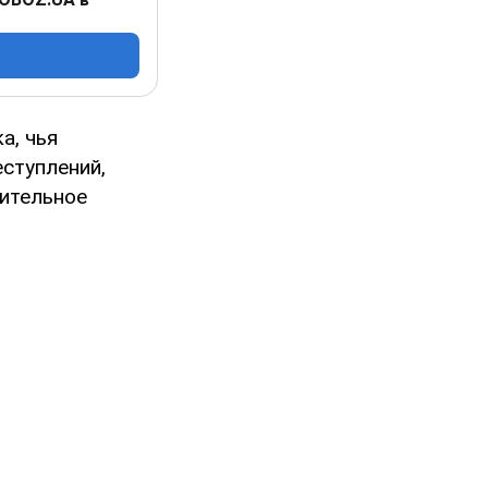
а, чья
ступлений,
вительное