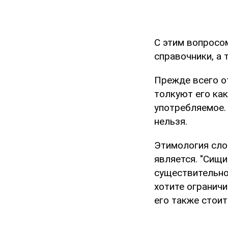
С этим вопросо
справочники, а
Прежде всего о
толкуют его как
употребляемое.
нельзя.
Этимология слов
является. "Сищи
существительног
хотите огранич
его также стоит