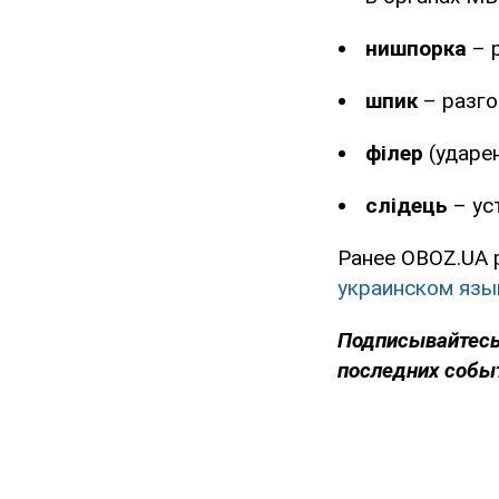
нишпорка
– 
шпик
– разго
філер
(ударен
слідець
– ус
Ранее OBOZ.UA 
украинском язы
Подписывайтесь
последних собы