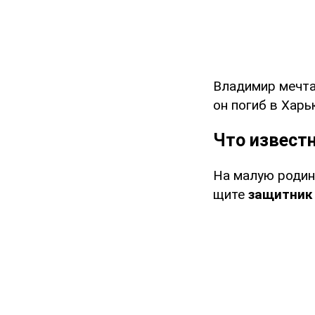
Владимир мечтал
он погиб в Харь
Что известн
На малую родин
щите
защитник 