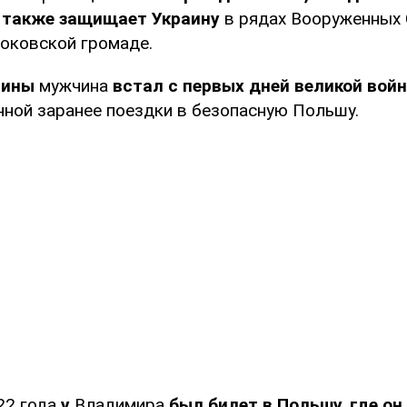
с
также защищает Украину
в рядах Вооруженных 
оковской громаде.
аины
мужчина
встал с первых дней великой вой
нной заранее поездки в безопасную Польшу.
2 года
у
Владимира
был билет в Польшу, где он