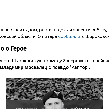
 построить дом, растить дочь и завести собаку,
ковской области. О потере
сообщили
в Широковск
о о Герое
у — в Широковскую громаду Запорожского района
Владимир Москалец с псевдо "Раптор".