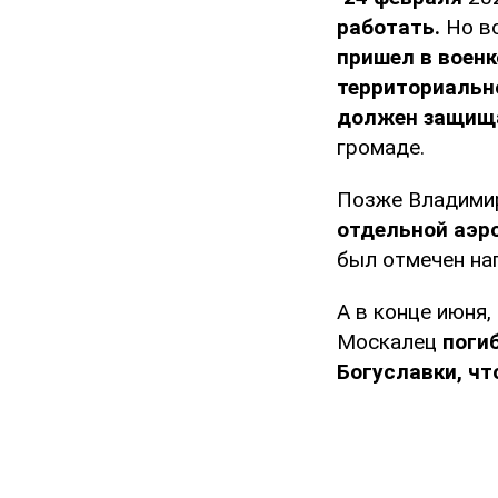
работать.
Но
в
пришел в военк
территориальн
должен защища
громаде.
Позже Владимир
отдельной аэр
был отмечен на
А в конце июня,
Москалец
погиб
Богуславки, чт