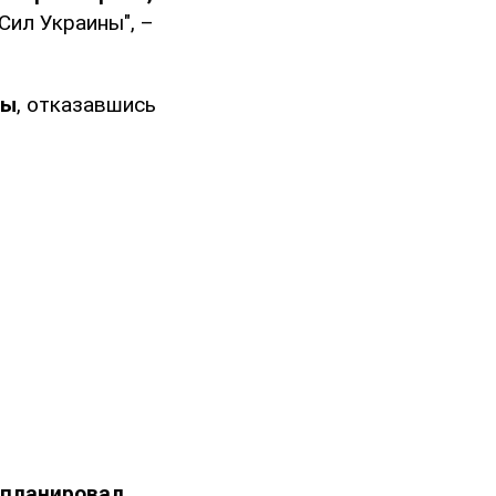
Сил Украины", –
ны
, отказавшись
 планировал