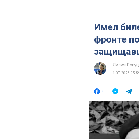
Имел биле
фронте по
защищавш
Лилия Рагу
1.07.2026 05:5
0