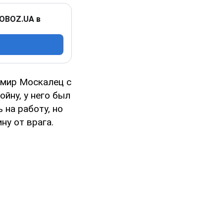
 OBOZ.UA в
имир Москалец с
ойну, у него был
 на работу, но
ну от врага.