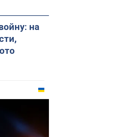
войну: на
сти,
ото