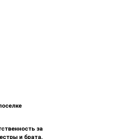
 поселке
тственность за
естры и брата,