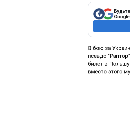
Будьте
Google
В бою за Украи
псевдо "Раптор"
билет в Польшу 
вместо этого му