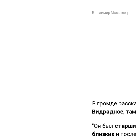
В громде расск
Видрадное
, та
"Он был
старши
близких
и после