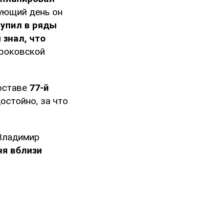
ующий день он
упил в ряды
н
знал, что
ироковской
составе
77-й
остойно, за что
ладимир
ня вблизи