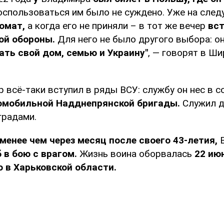
оспользоваться им было не суждено. Уже на след
омат,
а когда его не приняли – в тот же вечер
вст
ой обороны.
Для него не было другого выбора: о
ть свой дом, семью и Украину"
, — говорят в Ш
 всё-таки вступил в ряды ВСУ: службу он нес в 
омобильной Надднепрянской бригады.
Служил д
градами.
менее чем через месяц после своего
43-летия,
В
 в бою с врагом.
Жизнь воина оборвалась
22 ию
о в Харьковской области.