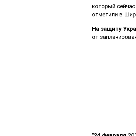
который сейча
отметили в Шир
На защиту Укр
от запланирова
"24 февраля
202