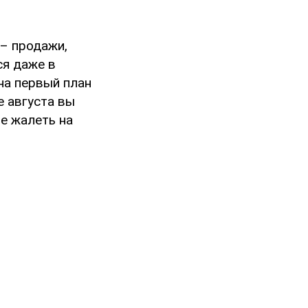
– продажи,
ся даже в
на первый план
е августа вы
е жалеть на