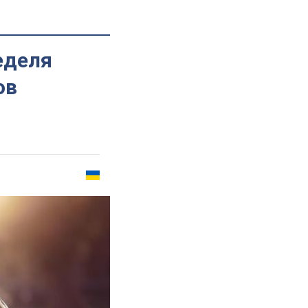
еделя
ов