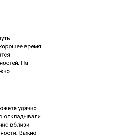
нуть
 хорошее время
ятся
ностей. На
ажно
можете удачно
о откладывали.
нно вблизи
бности. Важно