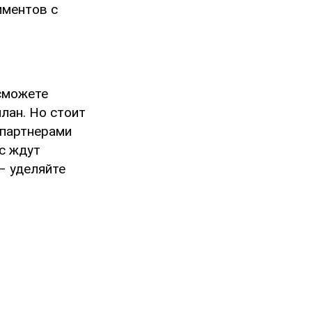
иментов с
 сможете
лан. Но стоит
 партнерами
с ждут
– уделяйте