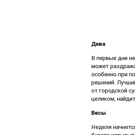
Дева
В первые дни н
может раздража
особенно при п
решений. Лучший
от городской с
целиком, найди
Весы
Неделя начнетс