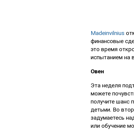
Madeinvilnius
отм
финансовые сде
это время откр
испытанием на 
Овен
Эта неделя под
можете почувст
получите шанс п
детьми. Во вто
задумаетесь над
или обучение м