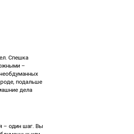
ел. Спешка
рожными –
е необдуманных
ироде, подальше
омашние дела
 – один шаг. Вы