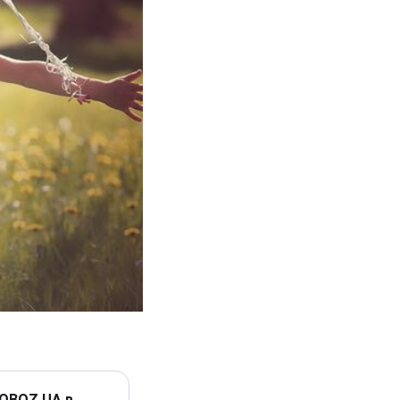
 OBOZ.UA в