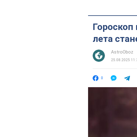
Гороскоп 
лета ста
AstroOboz
25.08.2025 11:
0