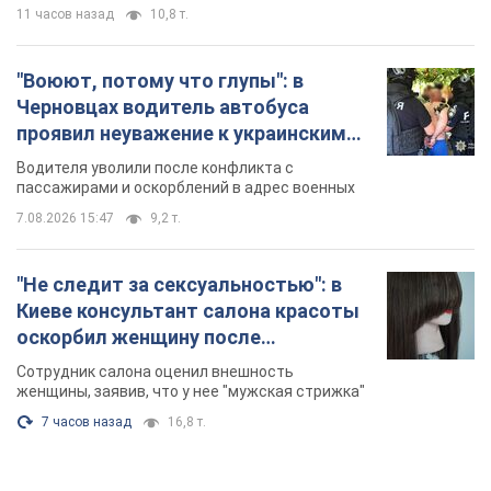
11 часов назад
10,8 т.
"Воюют, потому что глупы": в
Черновцах водитель автобуса
проявил неуважение к украинским
военным и поплатился за это.
Водителя уволили после конфликта с
Видео
пассажирами и оскорблений в адрес военных
7.08.2026 15:47
9,2 т.
"Не следит за сексуальностью": в
Киеве консультант салона красоты
оскорбил женщину после
химиотерапии, разгорелся скандал.
Сотрудник салона оценил внешность
Фото
женщины, заявив, что у нее "мужская стрижка"
7 часов назад
16,8 т.