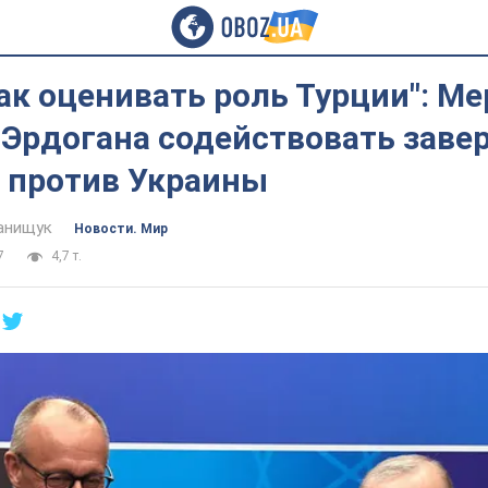
как оценивать роль Турции": М
 Эрдогана содействовать зав
 против Украины
анищук
Новости. Мир
7
4,7 т.