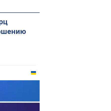
ерц
ершению