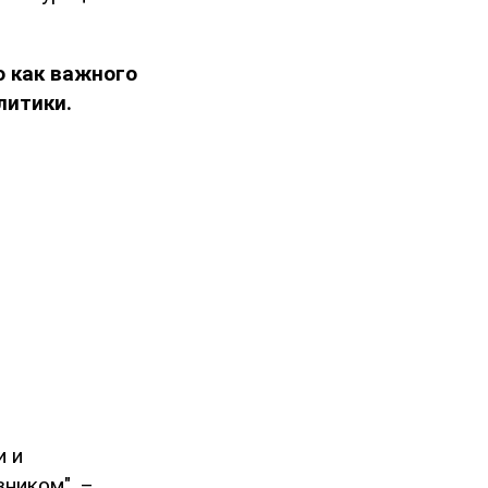
 как важного
литики.
и и
ником", –