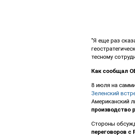
"Я еще раз сказ
геостратегичес
тесному сотрудн
Как сообщал O
8 июля на самм
Зеленский встр
Американский л
производство ра
Стороны обсуж
переговоров с