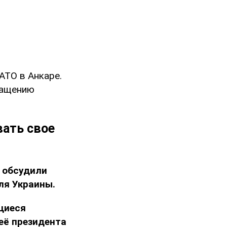
АТО в Анкаре.
ращению
вать свое
и
обсудили
ля Украины.
щиеся
её президента