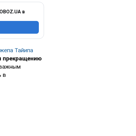
 OBOZ.UA в
жепа Тайипа
ия прекращению
 важным
 в