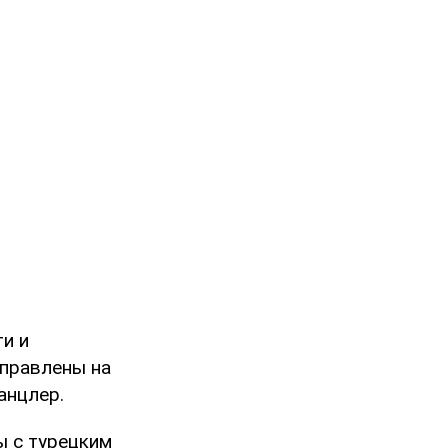
и и
аправлены на
анцлер.
ы с турецким