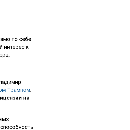
само по себе
й интерес к
ерц.
Владимир
дом Трампом
.
ицензии на
ных
 способность