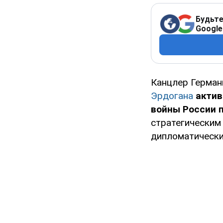
Будьте
Google
Канцлер Герма
Эрдогана
актив
войны России 
стратегическим
дипломатически