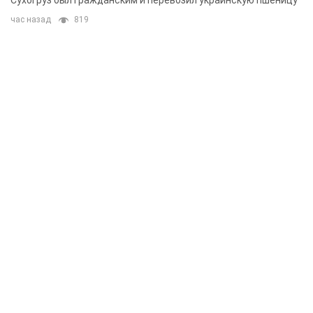
Сухогруз был гражданским и перевозил украинскую пшеницу
час назад
819