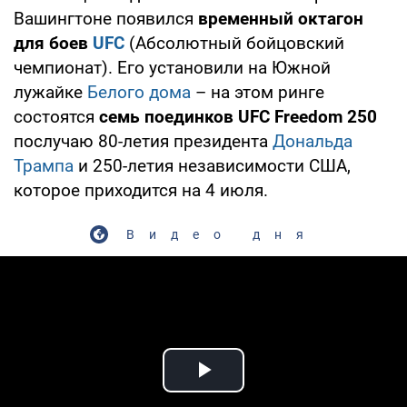
Вашингтоне появился
временный октагон
для боев
UFC
(Абсолютный бойцовский
чемпионат). Его установили на Южной
лужайке
Белого дома
– на этом ринге
состоятся
семь поединков UFC Freedom 250
послучаю 80-летия президента
Дональда
Трампа
и 250-летия независимости США,
которое приходится на 4 июля.
Видео дня
Play Video