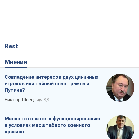
Путина?
Виктор Швец
9,9 т.
Минск готовится к функционированию
в условиях масштабного военного
кризиса
Александр Левченко
15,3 т.
Ни оружия, ни людей: как Лукашенко
создает новую армию
Игар Тышкевич
13,0 т.