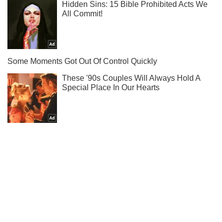
Подпишись на наш Telegram . Присылаем лишь "горящие"
новости!
Подписаться
Подписаться
Новости. Мир
Новый союз стоит...