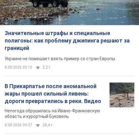
жары прошел сильный ливень:
дороги превратились в реки. Видео
Непогода обрушилась на Ивано-Франковскую
область и курортный Буковель
8.08.2026 09:27
28,4 т.
Женщине начислили 729 тыс. грн
долга за газ из-за показаний
неисправного счетчика: судья
вынес неожиданное решение
Нужно ли платить долг из-за доначисления
7 часов назад
31,1 т.