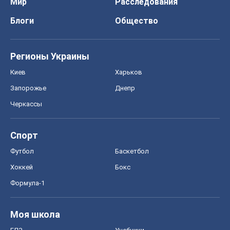
Футбол
Баскетбол
Хоккей
Бокс
Формула-1
Моя школа
ГДЗ
Учебники
Онлайн уроки
ДПА
ЗНО
НМТ
СНГ решебники
Авто
Тест Драйв
Электромобили
Акции
Сервис