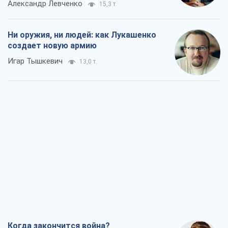
Когда закончится война?
Юрий Христензен
7,4 т.
Украина вступила в состояние
экономического кризиса. Есть ли свет
в конце туннеля?
Вадим Денисенко
6,3 т.
Чей будет Крым, тот и победит (NSJ), а
украинских футбольных чиновников