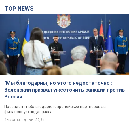
"Мы благодарны, но этого недостаточно":
Зеленский призвал ужесточить санкции против
России
Президент поблагодарил европейских партнеров за
финансовую поддержку
4 часа назад
59,3 т.
Украина приобрела у Турции 70 баллистических
ракет и многое другое вооружение: в Госдепе
США обнародовали список
Госдеп уже проинформировал об этом американский
Конгресс
2 часа назад
3,1 т.
"Нас услышали лишь одним ухом": в городах
Украины уже 24-й день подряд проходят
митинги в поддержку Федорова. Фото и видео