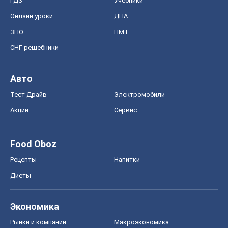
Food Oboz
Рецепты
Напитки
Диеты
Экономика
Рынки и компании
Mакроэкономика
MedOboz
Новости медицины
MAMACLUB
Шоу
Афиша
Сплетни
Красота
Мода
Женский Журнал