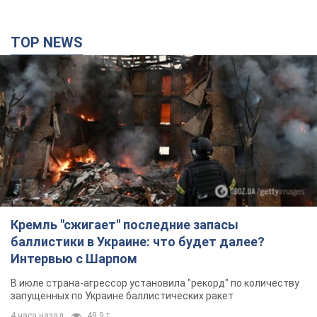
TOP NEWS
Кремль "сжигает" последние запасы
баллистики в Украине: что будет далее?
Интервью с Шарпом
В июле страна-агрессор установила "рекорд" по количеству
запущенных по Украине баллистических ракет
4 часа назад
49,9 т.