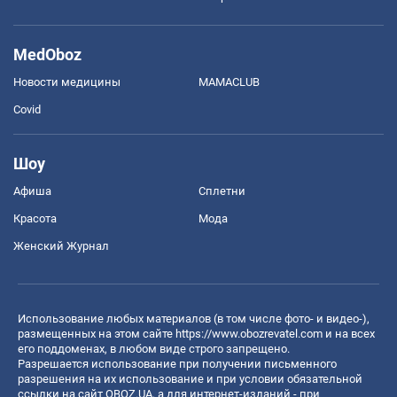
MedOboz
Новости медицины
MAMACLUB
Covid
Шоу
Афиша
Сплетни
Красота
Мода
Женский Журнал
Использование любых материалов (в том числе фото- и видео-),
размещенных на этом сайте
https://www.obozrevatel.com
и на всех
его поддоменах, в любом виде строго запрещено.
Разрешается использование при получении письменного
разрешения на их использование и при условии обязательной
ссылки на сайт OBOZ.UA, а для интернет-изданий - при