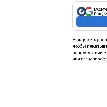
Будьте
Google
В соцсетях рас
якобы
показыва
впоследствии в
или сгенериров