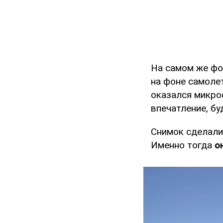
На самом же ф
на фоне самолет
оказался микро
впечатление, б
Снимок сделали 
Именно тогда
о