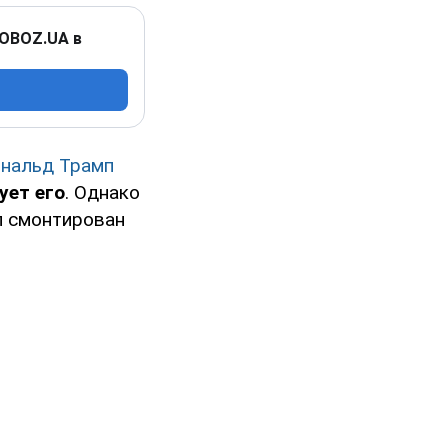
 OBOZ.UA в
нальд Трамп
ует его
. Однако
л смонтирован