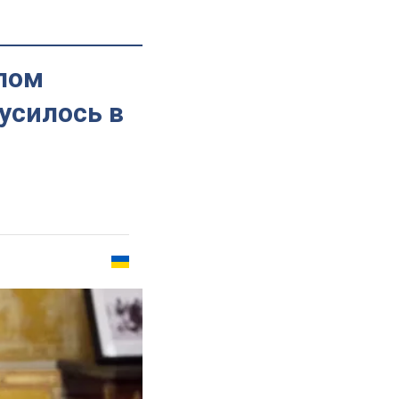
елом
русилось в