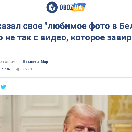
азал свое "любимое фото в Б
о не так с видео, которое зави
отовкин
Новости. Мир
 21:36
16,8 т.