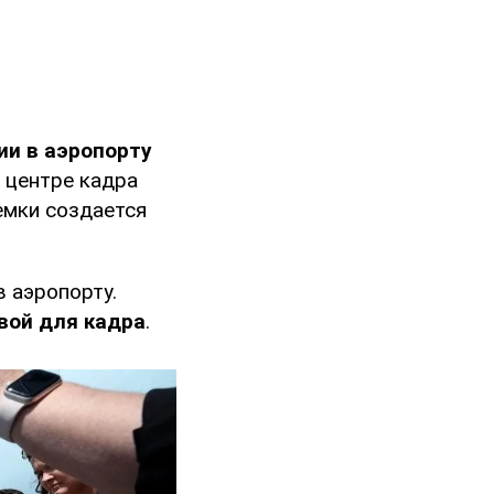
ии в аэропорту
в центре кадра
емки создается
в аэропорту.
овой для кадра
.