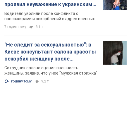
проявил неуважение к украинским
военным и поплатился за это.
Водителя уволили после конфликта с
Видео
пассажирами и оскорблений в адрес военных
7 годин тому
8,1 т.
"Не следит за сексуальностью": в
Киеве консультант салона красоты
оскорбил женщину после
химиотерапии, разгорелся скандал.
Сотрудник салона оценил внешность
Фото
женщины, заявив, что у нее "мужская стрижка"
годину тому
9,2 т.