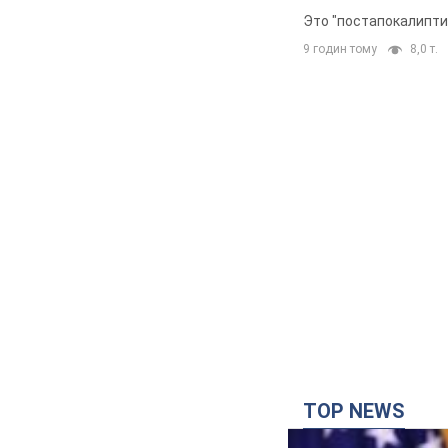
Это "постапокалипти
9 годин тому
8,0 т.
TOP NEWS