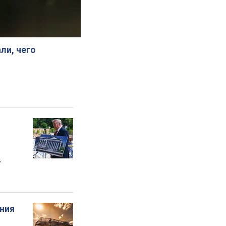
ли, чего
"
ения