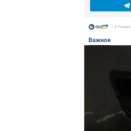
В России 
Важное