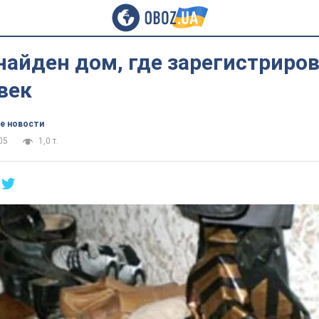
найден дом, где зарегистриро
век
е новости
05
1,0 т.