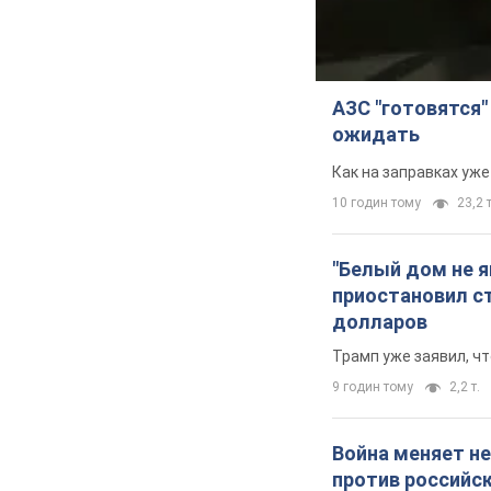
АЗС "готовятся"
ожидать
Как на заправках уж
10 годин тому
23,2 т
"Белый дом не 
приостановил с
долларов
Трамп уже заявил, ч
9 годин тому
2,2 т.
Война меняет не
против российс