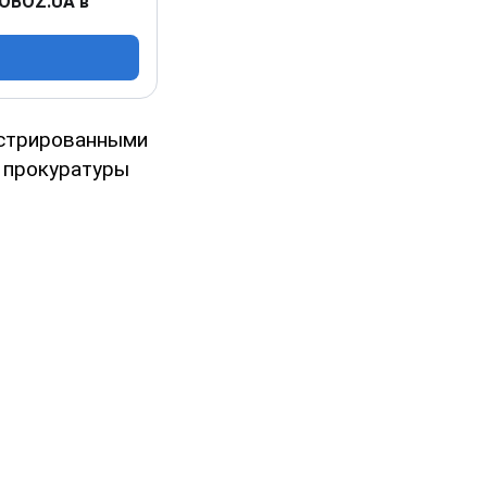
 OBOZ.UA в
истрированными
е прокуратуры