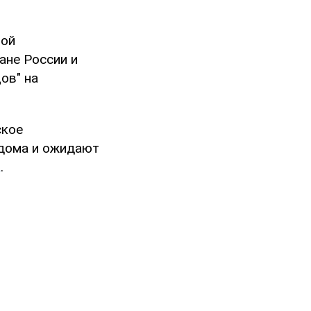
ной
ане России и
ов" на
ское
 дома и ожидают
a
.