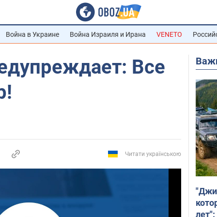
Война в Украине
Война Израиля и Ирана
VENETO
Россий
Важ
едупреждает: Все
р!
Читати українською
"Джи
кото
лет":