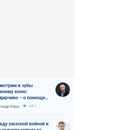
мотрим в зубы
еному коню:
дирчиво – о помощи
аине
4,8 т.
сандр Кирш
ду ужасной войной и
 худшим миром на