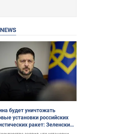
P NEWS
ина будет уничтожать
овые установки российских
истических ракет: Зеленский
ел заседание СНБО
государства заявил, что установки