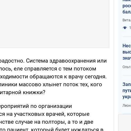
рос
бал
Вита
1
Нес
выс
зна
 радостно. Система здравоохранения или
Ольг
алось, еле справляется с тем потоком
бходимости обращаются к врачу сегодня.
линики массово хлынет поток тех, кого
Зап
пут
нитарной книжки?
укр
ероприятий по организации
Леон
ся на участковых врачей, которые
стве случае на полторы, а то и две
 что пациент, который будет нуждаться в