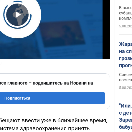
В выс
субаль
компл
Play Video
протяж
5.08.20
Жара
на с
гроз
прогн
ожид
Совсе
пого
постеп
рсе главного – подпишитесь на Новини на
5.08.20
Подписаться
"Или
с дет
Заре
бещают ввести уже в ближайшее время,
бабу
система здравоохранения принять