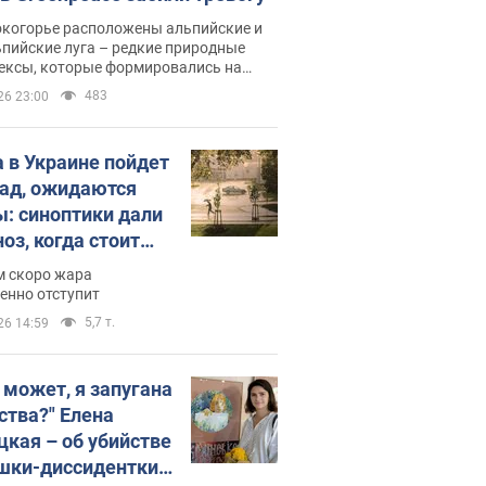
окогорье расположены альпийские и
пийские луга – редкие природные
ексы, которые формировались на
ении сотен лет
483
26 23:00
 в Украине пойдет
пад, ожидаются
ы: синоптики дали
оз, когда стоит
ать изменения
м скоро жара
ды
енно отступит
5,7 т.
26 14:59
, может, я запугана
ства?" Елена
цкая – об убийстве
шки-диссидентки