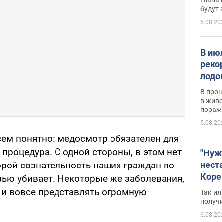
будут
5.08.20
В ию
реко
лодо
обна
В про
в живо
пораж
5.08.20
сем понятно: медосмотр обязателен для
 процедура. С одной стороны, в этом нет
"Нуж
нест
орой сознательность наших граждан по
Коре
ью убивает. Некоторые же заболевания,
бизн
т и вовсе представлять огромную
Так ил
имею
получ
.
пом
6.08.20