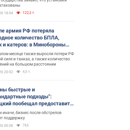
 атакованы
122,3 т.
26 18:04
ле армия РФ потеряла
рдное количество БПЛА,
к и катеров: в Минобороны
родовали статистику
шлом месяце также выросли потери РФ
й силе и танках, а также количество
ений на большом расстоянии
4,5 т.
26 20:02
ны быстрые и
андартные подходы":
цкий пообещал предоставить
есу приоритетный доступ к
и иначе, бизнес после обстрелов
щимся складским
ит поддержку
ещениям
765
26 00:08