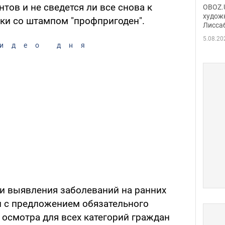
Аллы
тов и не сведется ли все снова к
OBOZ.U
сына
худож
вки со штампом "профпригоден".
Лисса
Порт
деть
5.08.20
идео дня
и выявления заболеваний на ранних
 с предложением обязательного
осмотра для всех категорий граждан