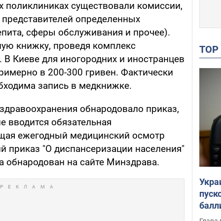
их поликлиниках существовали комиссии,
 представителей определенных
пита, сферы обслуживания и прочее).
ую книжку, проведя комплекс
TO
 В Киеве для иногородних и иностранцев
римерно в 200-300 гривен. Фактически
обходима запись в медкнижке.
 здравоохранения обнародовало приказ,
е вводится обязательная
щая ежегодный медицинский осмотр
й приказ "О диспансеризации населения"
да обнародован на сайте Минздрава.
Укра
пуск
балл
пров
Глава 