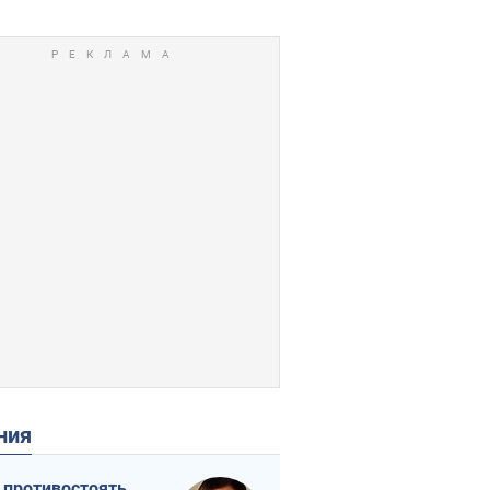
ения
 противостоять