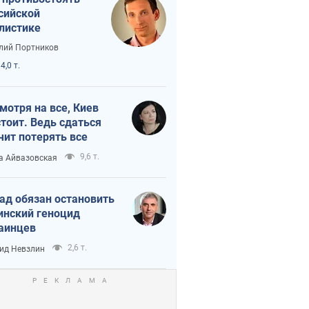
сийской
листике
лий Портников
4,0 т.
мотря на все, Киев
тоит. Ведь сдаться
чит потерять все
9,6 т.
а Айвазовская
ад обязан остановить
инский геноцид
аинцев
2,6 т.
ид Невзлин