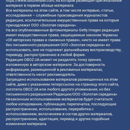
https://www.obozrevatel.com
, на которой размещен оригинальный
материал в первом абзаце материала.
Все материалы на этом сайте, в том числе интервью, статьи,
исследования – служебные произведения журналистов
редакции, исключительные имущественные права на которые
принадлежат ООО «Золотая середина».
На все опубликованные фотоматериалы Getty Images редакция
имеет имущественные права, защищаемые законом Украины
«Об авторских правах и смежных правах», никто не имеет права
без письменного разрешения ООО «Золотая середина» их
использовать, они не подлежат дальнейшему воспроизводству,
переводу, распространению в любой форме.
Редакция OBOZ.UA может не разделять точку зрения,
изложенную в авторском материале. За достоверность
информации, размещенной в рекламных материалах,
ответственность несет рекламодатель.
Запрещено использование материалов размещенных на этом
сайте, даже с указанием гиперссылки на страницу этого сайта,
логотипа OBOZ.UA или любого другого упоминания, но без
письменного разрешения Редакции/ООО «Золотая середина»
Незаконным использованием материалов будет считаться:
любое копирование, публикация, перепечатка, последующее
распространение, использование, переработка с
использованием, включением в состав других материалов,
распространение, адаптация, перевод и другие подобные
изменения материала.