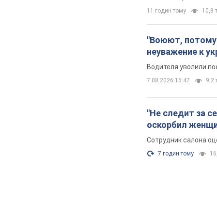
11 годин тому
10,8 т
"Воюют, потому 
неуважение к ук
Водителя уволили по
7.08.2026 15:47
9,2 
"Не следит за с
оскорбил женщи
Сотрудник салона оц
7 годин тому
16,