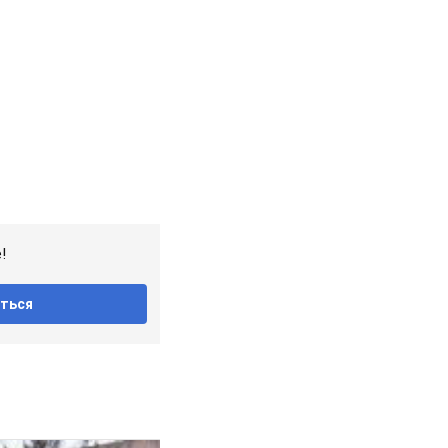
!
ться