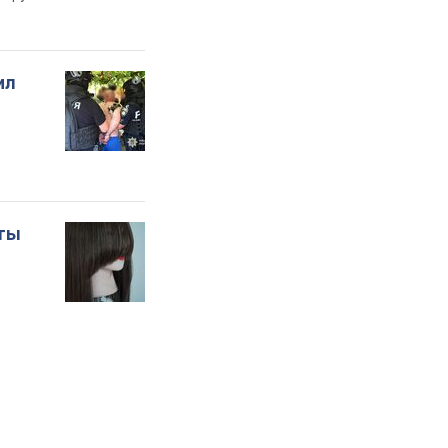
ил
оты
о