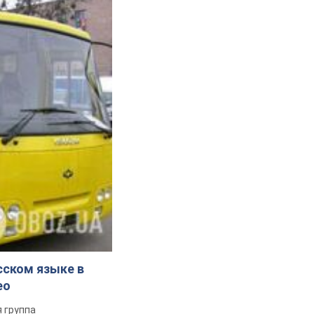
сском языке в
ео
 группа