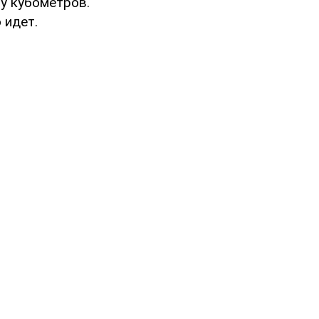
чу кубометров.
 идет.