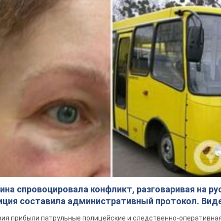
на спровоцировала конфликт, разговаривая на ру
иция составила административный протокол. Вид
ия прибыли патрульные полицейские и следственно-оперативная