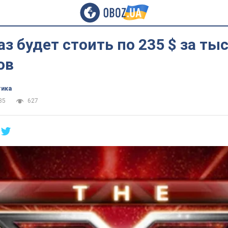
аз будет стоить по 235 $ за ты
ов
тика
35
627