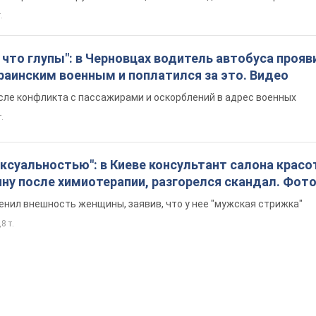
.
что глупы": в Черновцах водитель автобуса прояв
раинским военным и поплатился за это. Видео
сле конфликта с пассажирами и оскорблений в адрес военных
т.
ексуальностью": в Киеве консультант салона крас
ну после химиотерапии, разгорелся скандал. Фот
енил внешность женщины, заявив, что у нее "мужская стрижка"
8 т.