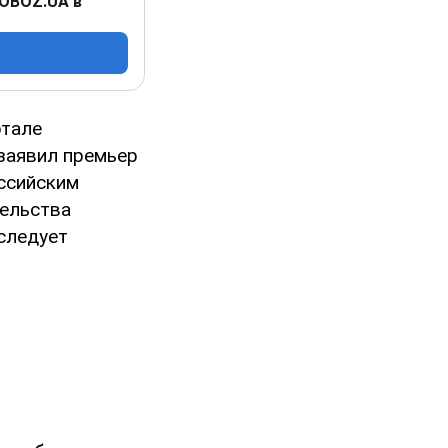
 OBOZ.UA в
ртале
 заявил премьер
ссийским
тельства
следует