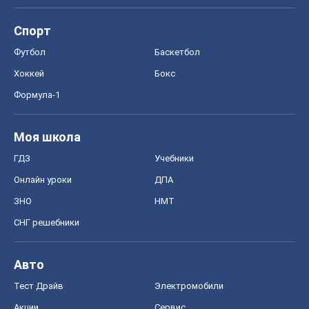
Спорт
Футбол
Баскетбол
Хоккей
Бокс
Формула-1
Моя школа
ГДЗ
Учебники
Онлайн уроки
ДПА
ЗНО
НМТ
СНГ решебники
Авто
Тест Драйв
Электромобили
Акции
Сервис