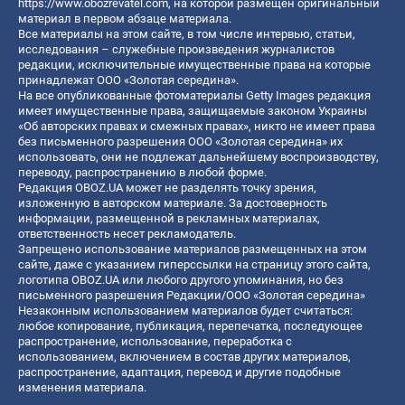
https://www.obozrevatel.com
, на которой размещен оригинальный
материал в первом абзаце материала.
Все материалы на этом сайте, в том числе интервью, статьи,
исследования – служебные произведения журналистов
редакции, исключительные имущественные права на которые
принадлежат ООО «Золотая середина».
На все опубликованные фотоматериалы Getty Images редакция
имеет имущественные права, защищаемые законом Украины
«Об авторских правах и смежных правах», никто не имеет права
без письменного разрешения ООО «Золотая середина» их
использовать, они не подлежат дальнейшему воспроизводству,
переводу, распространению в любой форме.
Редакция OBOZ.UA может не разделять точку зрения,
изложенную в авторском материале. За достоверность
информации, размещенной в рекламных материалах,
ответственность несет рекламодатель.
Запрещено использование материалов размещенных на этом
сайте, даже с указанием гиперссылки на страницу этого сайта,
логотипа OBOZ.UA или любого другого упоминания, но без
письменного разрешения Редакции/ООО «Золотая середина»
Незаконным использованием материалов будет считаться:
любое копирование, публикация, перепечатка, последующее
распространение, использование, переработка с
использованием, включением в состав других материалов,
распространение, адаптация, перевод и другие подобные
изменения материала.