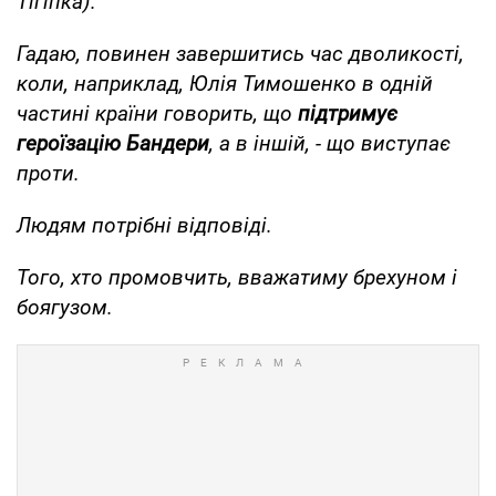
Тігіпка).
Гадаю, повинен завершитись час дволикості,
коли, наприклад, Юлія Тимошенко в одній
частині країни говорить, що
підтримує
героїзацію Бандери
, а в іншій, - що виступає
проти.
Людям потрібні відповіді.
Того, хто промовчить, вважатиму брехуном і
боягузом.