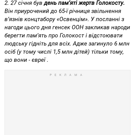
2. 27 січня був
день пам’яті жертв Голокосту.
Він приурочений до 65-ї річниця звільнення
в’язнів концтабору «Освенцім». У посланні з
нагоди цього дня генсек ООН закликав народи
берегти пам’ять про Голокост і відстоювати
людську гідніть для всіх. Адже загинуло 6 млн
осіб (у тому числі 1,5 млн дітей) тільки тому,
що вони - євреї
.