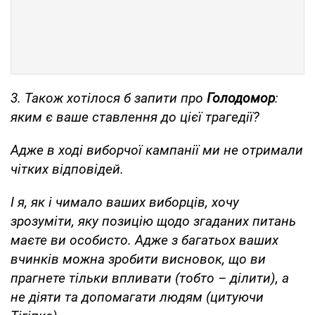
3. Також хотілося б запити про
Голодомор
:
яким є ваше ставлення до цієї трагедії?
Адже в ході виборчої кампанії ми не отримали
чітких відповідей.
І я, як і чимало ваших виборців, хочу
зрозуміти, яку позицію щодо згаданих питань
маєте ви особисто. Адже з багатьох ваших
вчинків можна зробити висновок, що ви
прагнете тільки впливати (тобто – ділити), а
не діяти та допомагати людям (цитуючи