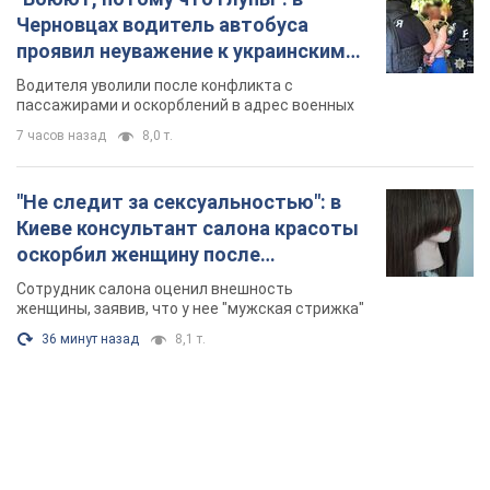
Черновцах водитель автобуса
проявил неуважение к украинским
военным и поплатился за это.
Водителя уволили после конфликта с
Видео
пассажирами и оскорблений в адрес военных
7 часов назад
8,0 т.
"Не следит за сексуальностью": в
Киеве консультант салона красоты
оскорбил женщину после
химиотерапии, разгорелся скандал.
Сотрудник салона оценил внешность
Фото
женщины, заявив, что у нее "мужская стрижка"
36 минут назад
8,1 т.