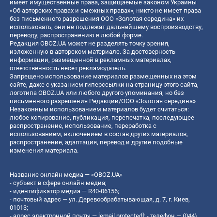
имеет имущественные права, защищаемые законом Украины
«Об авторских правах и смежных правах», никто не имеет права
без письменного разрешения ООО «Золотая середина» их
использовать, они не подлежат дальнейшему воспроизводству,
переводу, распространению в любой форме.
Редакция OBOZ.UA может не разделять точку зрения,
изложенную в авторском материале. За достоверность
информации, размещенной в рекламных материалах,
ответственность несет рекламодатель.
Запрещено использование материалов размещенных на этом
сайте, даже с указанием гиперссылки на страницу этого сайта,
логотипа OBOZ.UA или любого другого упоминания, но без
письменного разрешения Редакции/ООО «Золотая середина»
Незаконным использованием материалов будет считаться:
любое копирование, публикация, перепечатка, последующее
распространение, использование, переработка с
использованием, включением в состав других материалов,
распространение, адаптация, перевод и другие подобные
изменения материала.
Название онлайн медиа — «OBOZ.UA»
- субъект в сфере онлайн медиа;
- идентификатор медиа — R40-06156;
- почтовый адрес — ул. Деревообрабатывающая, д. 7, г. Киев,
01013;
- адрес электронной почты —
[email protected]
; - телефон — (044)