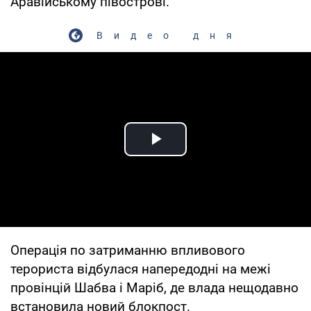
Аравійському півострові.
Видео дня
Play Video
Операція по затриманню впливового
терориста відбулася напередодні на межі
провінцій Шабва і Маріб, де влада нещодавно
встановила новий блокпост.