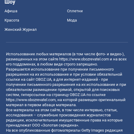
Шоу
Афиша
Сплетни
Красота
Мода
Женский Журнал
Использование любых материалов (в том числе фото- и видео-),
размещенных на этом сайте
https://www.obozrevatel.com
и на всех
его поддоменах, в любом виде строго запрещено.
Разрешается использование при получении письменного
разрешения на их использование и при условии обязательной
ссылки на сайт OBOZ.UA, а для интернет-изданий - при
получении письменного разрешения на их использование и при
обязательном размещении прямой, открытой для поисковых
систем, гиперссылки на страницу OBOZ.UA по ссылке
https://www.obozrevatel.com
, на которой размещен оригинальный
материал в первом абзаце материала.
Все материалы на этом сайте, в том числе интервью, статьи,
исследования – служебные произведения журналистов
редакции, исключительные имущественные права на которые
принадлежат ООО «Золотая середина».
На все опубликованные фотоматериалы Getty Images редакция