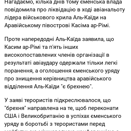
Нагадаємо, кілька днів тому єменська влада
повідомила про ліквідацію в ході авіанальоту
лідера військового крила Аль-Каїди на
Аравійському півострові Касіма ар-Рімі.
Проте напередодні Аль-Каїда заявила, що
Касим ар-Рімі та п'ять інших
високопоставлених членів організації в
результаті авіаудару одержали тільки легкі
поранення, а оголошення єменського уряду
про знищення керівництва аравійського
відділення Аль-Каїди "є брехнею".
У заяві терористів підкреслювалося, що
"брехня" направлена на те, щоб переконати
США і Великобританію в успіхах єменського
уряду в боротьбі з терористами перед