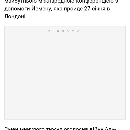
майбутньою міжнародною конференцією з
допомоги Йемену, яка пройде 27 січня в
Лондоні.
Ємен минулого тижня оголосив війну Аль-