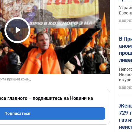
гран
Украин
Европ
8.08.20
Play Video
В Пр
аном
прош
ливе
прев
Непог
Виде
Ивано
и кур
8.08.20
рсе главного – подпишитесь на Новини на
Женщ
729 т
Подписаться
газ 
неис