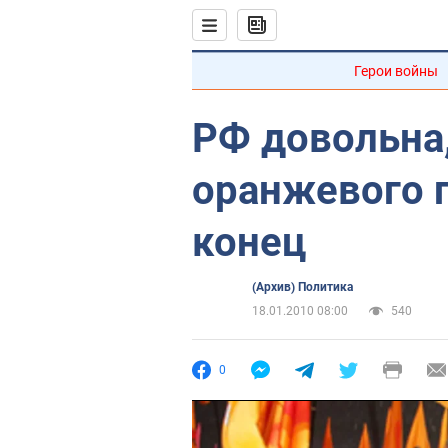
Герои войны
РФ довольна,
оранжевого 
конец
(Архив) Политика
18.01.2010 08:00
540
0