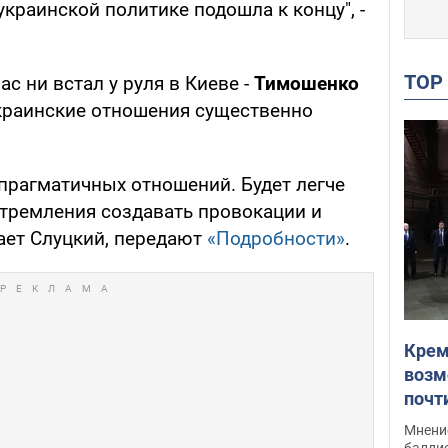
краинской политике подошла к концу", -
TO
ас ни встал у руля в Киеве -
Тимошенко
краинские отношения существенно
 прагматичных отношений. Будет легче
стремления создавать провокации и
тает Слуцкий, передают
«Подробности»
.
Крем
возм
почт
Укра
Мнение
баллис