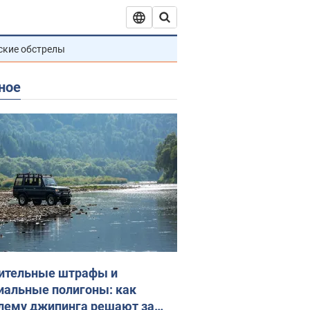
ские обстрелы
ное
ительные штрафы и
иальные полигоны: как
лему джипинга решают за