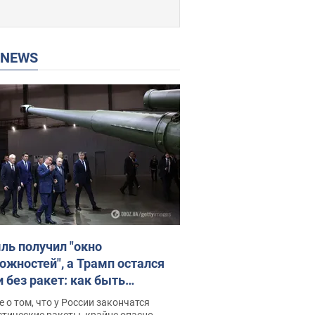
P NEWS
ль получил "окно
ожностей", а Трамп остался
и без ракет: как быть
ине? Интервью с Мельником
 о том, что у России закончатся
тические ракеты, крайне опасно,