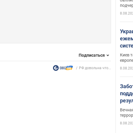
подче
8.08.20
Укра
ежем
сист
Зеле
Киев т
Подписаться
европ
РФ довольна что...
8.08.20
Забо
подд
резу
обла
Вечна
киев
терро
8.08.20