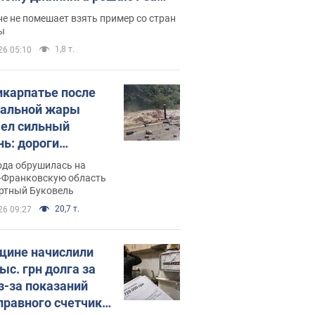
ицей
е не помешает взять пример со стран
ы
1,8 т.
26 05:10
икарпатье после
альной жары
ел сильный
нь: дороги
ратились в реки.
ода обрушилась на
о
-Франковскую область
ортный Буковель
20,7 т.
26 09:27
ине начислили
ыс. грн долга за
из-за показаний
правного счетчика: