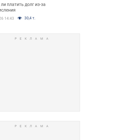
я вынес
ли платить долг из-за
иданное решение
исления
30,4 т.
26 14:43