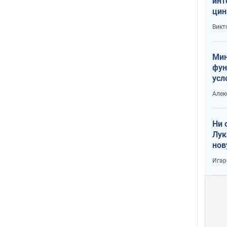
инт
цин
или
Викт
Тра
Мин
фун
усл
вое
Алек
Ни 
Лук
нов
Игар