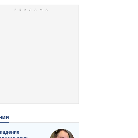
ения
падение