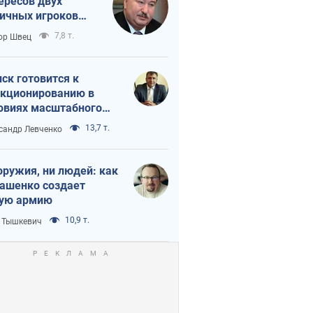
ересов двух
ичных игроков
 тайный план
7,8 т.
ор Швец
мпа и Путина?
ск готовится к
кционированию в
овиях масштабного
нного кризиса
13,7 т.
сандр Левченко
оружия, ни людей: как
ашенко создает
ую армию
10,9 т.
 Тышкевич