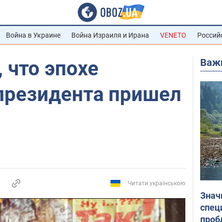
Война в Украине
Война Израиля и Ирана
VENETO
Россий
Важ
 что эпохе
президента пришел
Читати українською
Знач
спец
проб