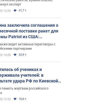
ркнул эксперт
31,7 т.
26 12:00
ина заключила соглашения о
есячной поставке ракет для
емы Patriot из США:
нский раскрыл подробности
акже ведет активные переговоры с
ейскими партнерами
32,9 т.
26 14:08
тилась об учениках и
ерживала учителей: в
льтате удара РФ по Киевской
сти погибли директор
я память жертвам российского
ского лицея, её муж и внук
ра
16,6 т.
26 13:32