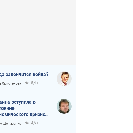
да закончится война?
5,4 т.
 Христензен
аина вступила в
тояние
номического кризиса.
ь ли свет в конце
4,6 т.
м Денисенко
неля?