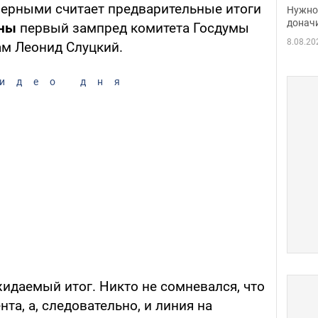
судь
ерными считает предварительные итоги
Нужно 
неож
донач
ины
первый зампред комитета Госдумы
8.08.20
м Леонид Слуцкий.
идео дня
идаемый итог. Никто не сомневался, что
нта, а, следовательно, и линия на