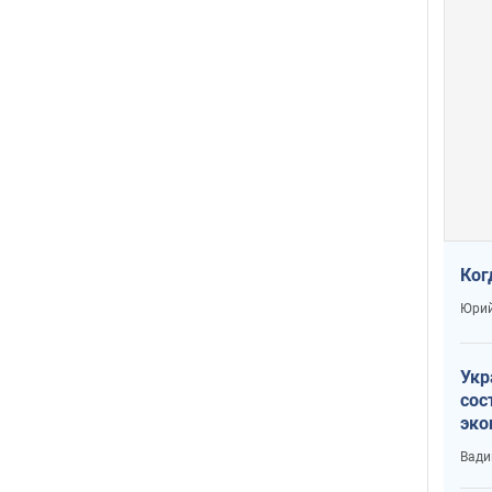
Ког
Юрий
Укр
сос
эко
Ест
Вади
тун