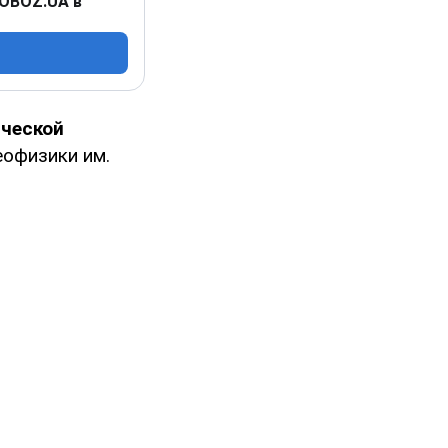
 OBOZ.UA в
ческой
еофизики им.