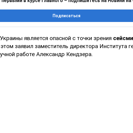
 первыми в курсе главного – подпишитесь на Новини на
Подписаться
 Украины является опасной с точки зрения
сейсми
б этом заявил заместитель директора Института г
аучной работе Александр Кендзера.