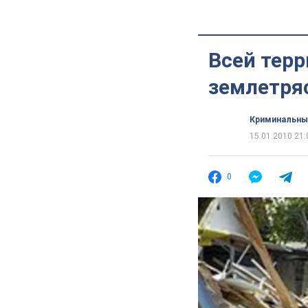
Всей тер
землетря
Криминальны
15.01.2010 21:
0