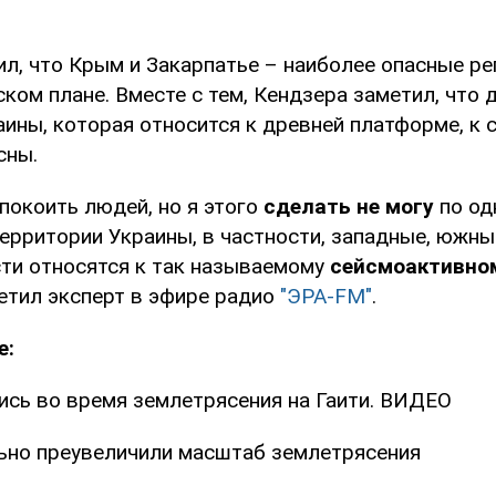
ил, что Крым и Закарпатье – наиболее опасные р
ком плане. Вместе с тем, Кендзера заметил, что 
аины, которая относится к древней платформе, к 
сны.
покоить людей, но я этого
сделать не могу
по од
территории Украины, в частности, западные, южны
сти относятся к так называемому
сейсмоактивно
тметил эксперт в эфире радио
"ЭРА-FM"
.
е:
ись во время землетрясения на Гаити. ВИДЕО
ьно преувеличили масштаб землетрясения