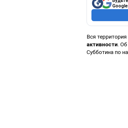
Будьте
Google
Вся территория
активности
. О
Субботина по н