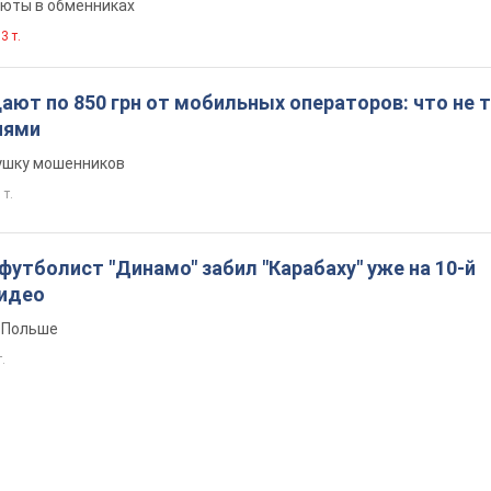
люты в обменниках
3 т.
ют по 850 грн от мобильных операторов: что не т
иями
вушку мошенников
 т.
утболист "Динамо" забил "Карабаху" уже на 10-й
Видео
 Польше
т.