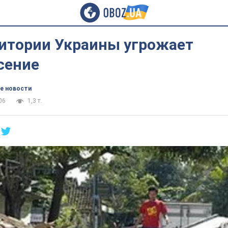
ритории Украины угрожает
сение
е новости
06
1,3 т.