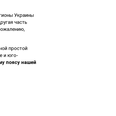
егионы Украины
другая часть
сожалению,
ной простой
е и юго-
му поясу нашей