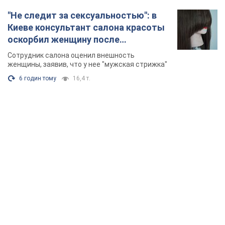
"Не следит за сексуальностью": в
Киеве консультант салона красоты
оскорбил женщину после
химиотерапии, разгорелся скандал.
Сотрудник салона оценил внешность
Фото
женщины, заявив, что у нее "мужская стрижка"
6 годин тому
16,4 т.