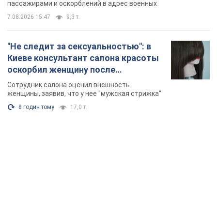
Видео
пассажирами и оскорблений в адрес военных
7.08.2026 15:47
9,3 т.
"Не следит за сексуальностью": в
Киеве консультант салона красоты
оскорбил женщину после
химиотерапии, разгорелся скандал.
Сотрудник салона оценил внешность
Фото
женщины, заявив, что у нее "мужская стрижка"
8 годин тому
17,0 т.