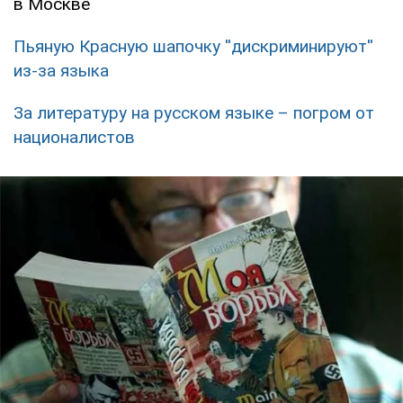
в Москве
Пьяную Красную шапочку ''дискриминируют''
из-за языка
За литературу на русском языке – погром от
националистов