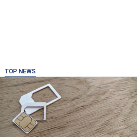
Мобильные операторы подняли тарифы "до
предела", но качество связи ухудшилось:
стоит ли жаловаться на цены
Почему цены на мобильную связь выросли в разы и как
улучшить качество интернета в телефоне
5 часов назад
39,0 т.
"Работаем над тем, чтобы получить
комплекты с ракетами для ПВО": Зеленский