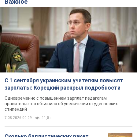
С 1 сентября украинским учителям повысят
зарплаты: Корецкий раскрыл подробности
Одновременно с повышением зарплат педагогам
правительство объявило об увеличении студенческих
стипендий
7.08.2026 00:29
11,5 т.
Сколько баллистических ракет
перехватила украинская ПВО в
июле: в Минобороны назвали цифру
Украинская ПВО работала в условиях
дефицита ракет-перехватчиков
2 часа назад
5,2 т.
Аурика Ротару через суд изменила
свою пенсию, на которую ранее
жаловалась: сколько получала
певица