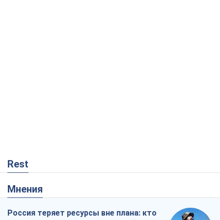
Rest
Мнения
Россия теряет ресурсы вне плана: кто
на самом деле диктует темп войны
Сергей Мисюра
3,5 т.
"Мы уже переживали и худшее":
Украине не стоит поддаваться
отчаянию из-за ракетного террора
Сергей Марченко, эксперт
5,4 т.
КНДР как катализатор войны, или О