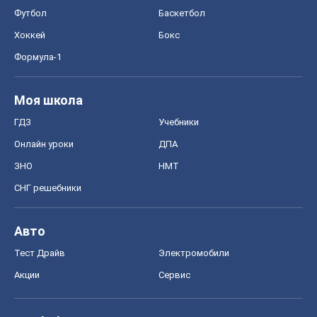
СНГ решебники
Авто
Тест Драйв
Электромобили
Акции
Сервис
Food Oboz
Рецепты
Напитки
Диеты
Экономика
Рынки и компании
Mакроэкономика
MedOboz
Новости медицины
MAMACLUB