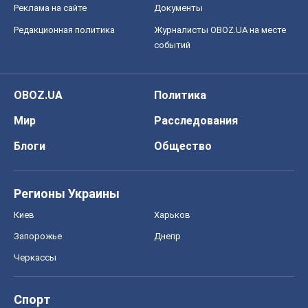
Регионы Украины
Киев
Харьков
Запорожье
Днепр
Черкассы
Спорт
Футбол
Баскетбол
Хоккей
Бокс
Формула-1
Моя школа
ГДЗ
Учебники
Онлайн уроки
ДПА
ЗНО
НМТ