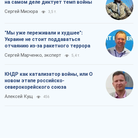
новом этапе российско-
северокорейского союза
Алексей Кущ
456
Выход в элиту ЧМ и триумф "Сокола":
что происходит в украинском хоккее
Александр Липенко
297