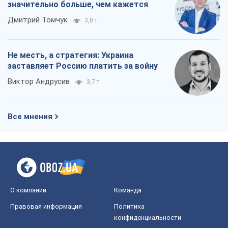
О компании
Команда
Правовая информация
Политика
конфиденциальности
Реклама на сайте
Документы
Редакционная политика
Журналисты OBOZ.UA на месте
событий
OBOZ.UA
Политика
Мир
Расследования
Блоги
Общество