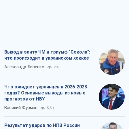
Что ожидает украинцев в 2026-2028
годах? Основные выводы из новых
прогнозов от НБУ
Василий Фурман
5,5 т.
Результат ударов по НПЗ России
значительно больше, чем кажется
Дмитрий Томчук
3,0 т.
Не месть, а стратегия: Украина
заставляет Россию платить за войну
Виктор Андрусив
3,7 т.
Все мнения