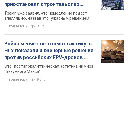
приостановил строительство
бального зала стоимостью 400 млн
Трамп уже заявил, что немедленно подаст
долларов
апелляцию, назвав это "ужасным решением"
11 годин тому
3,0 т.
Война меняет не только тактику: в
НГУ показали инженерные решения
против российских FPV-дронов.
Фото
Это "постапокалиптическая эстетика из мира
"Безумного Макса"
11 годин тому
9,5 т.