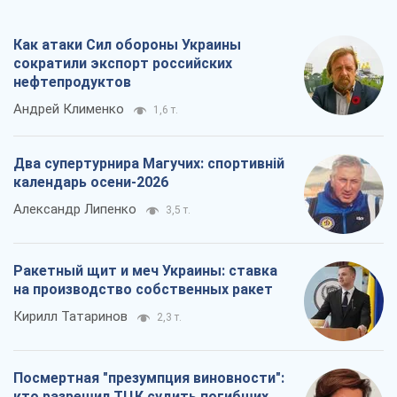
Как атаки Сил обороны Украины
сократили экспорт российских
нефтепродуктов
Андрей Клименко
1,6 т.
Два супертурнира Магучих: спортивній
календарь осени-2026
Александр Липенко
3,5 т.
Ракетный щит и меч Украины: ставка
на производство собственных ракет
Кирилл Татаринов
2,3 т.
Посмертная "презумпция виновности":
кто разрешил ТЦК судить погибших