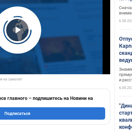
"агр
Сначал
внима
6.08.20
Play Video
Отпу
Карп
скан
вед
несп
Знаме
захе
пряму
и расс
6.08.20
рсе главного – подпишитесь на Новини на
"Дин
стар
Подписаться
квал
конф