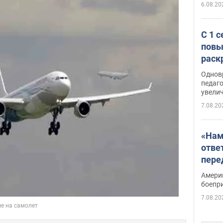
6.08.20
С 1 
повы
раск
Однов
педаг
увелич
7.08.20
«Нам
отве
пере
Patri
Амери
боепр
7.08.20