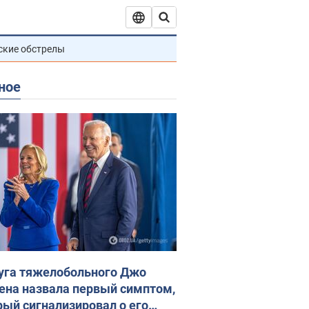
ские обстрелы
ное
уга тяжелобольного Джо
ена назвала первый симптом,
рый сигнализировал о его