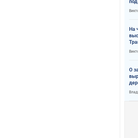
под
кри
Викт
лог
На 
выс
Тра
Викт
О з
выр
дер
что
Влад
Тер