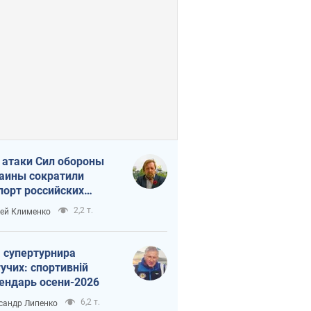
 атаки Сил обороны
аины сократили
порт российских
тепродуктов
2,2 т.
ей Клименко
 супертурнира
учих: спортивній
ендарь осени-2026
6,2 т.
сандр Липенко