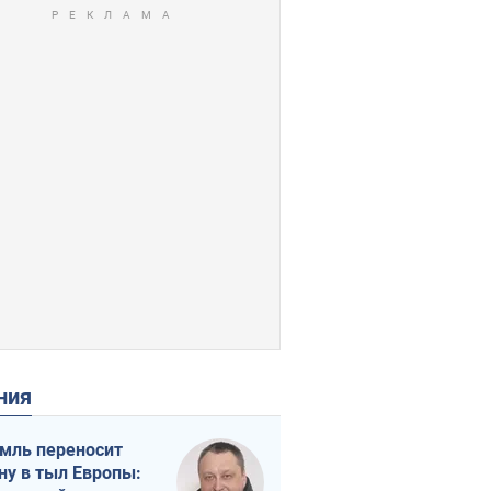
ения
мль переносит
ну в тыл Европы: