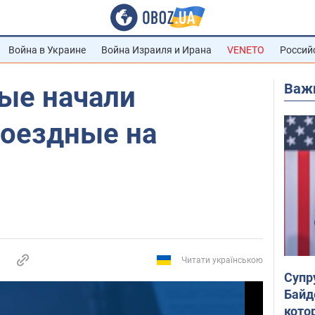
Война в Украине
Война Израиля и Ирана
VENETO
Россий
Важ
ые начали
роездные на
Читати українською
Супр
Байд
кото