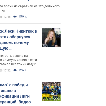
ессивном" раке
а врачи не обратили на это должного
ния
15,9 т.
26 12:46
ск Леси Никитюк в
атах обернулся
далом: почему
ущую
раведливо
нитость вышла на
йтили
ю коммуникацию в сети
тавила все точки над "i"
12,6 т.
26 17:32
амо" с победы
товало в
ификации Лиги
еренций. Видео