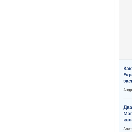
Как
Укр
экс
неф
Андр
Два
Маг
кал
Алек