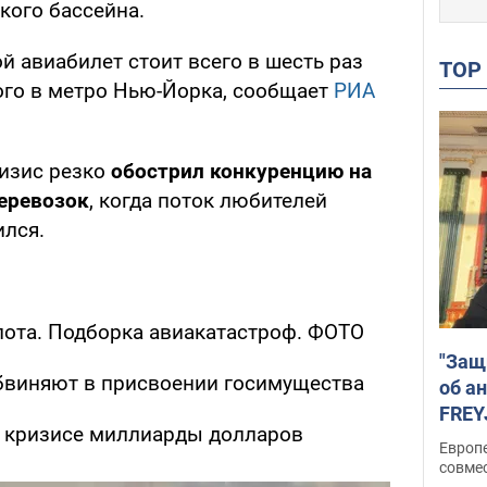
кого бассейна.
 авиабилет стоит всего в шесть раз
TO
го в метро Нью-Йорка, сообщает
РИА
изис резко
обострил конкуренцию на
еревозок
, когда поток любителей
ился.
ота. Подборка авиакатастроф. ФОТО
"Защ
бвиняют в присвоении госимущества
об а
FREY
а кризисе миллиарды долларов
подд
Европ
совме