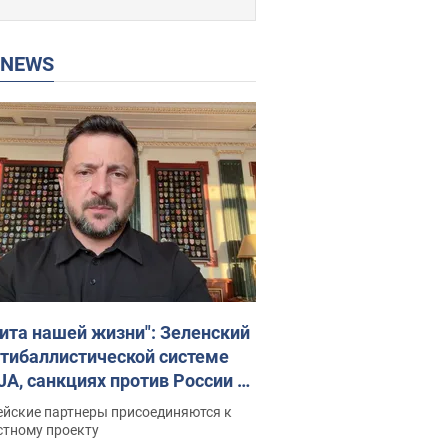
P NEWS
ита нашей жизни": Зеленский
нтибаллистической системе
JA, санкциях против России и
ержке аграриев. Видео
ейские партнеры присоединяются к
стному проекту