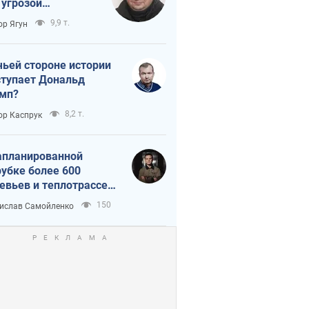
 угрозой
тическая
9,9 т.
ор Ягун
истика
чьей стороне истории
тупает Дональд
мп?
8,2 т.
ор Каспрук
апланированной
убке более 600
евьев и теплотрассе:
 происходит на
150
ислав Самойленко
емках в Киеве