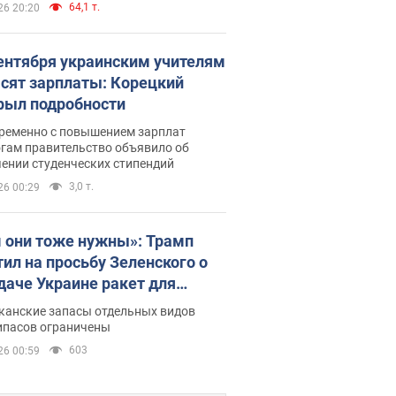
64,1 т.
26 20:20
сентября украинским учителям
сят зарплаты: Корецкий
рыл подробности
ременно с повышением зарплат
огам правительство объявило об
ении студенческих стипендий
3,0 т.
26 00:29
 они тоже нужны»: Трамп
тил на просьбу Зеленского о
даче Украине ракет для
ot
канские запасы отдельных видов
ипасов ограничены
603
26 00:59