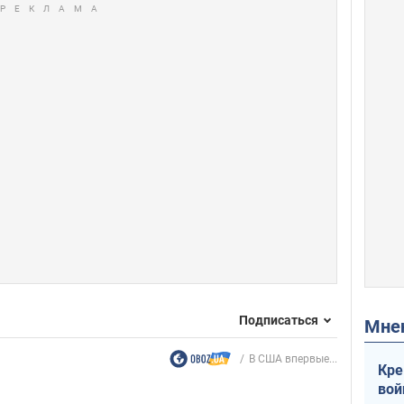
Подписаться
Мн
В США впервые...
Кре
вой