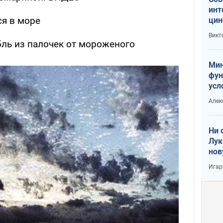
инт
я в море
цин
или
Викт
Тра
ль из палочек от мороженого
Мин
фун
усл
вое
Алек
Ни 
Лук
нов
Игар