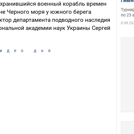
гимн
охранившийся военный корабль времен
офиц
Турнир
не Черного моря у южного берега
на ч
по 23 
ектор департамента подводного наследия
осно
8.08.20
ональной академии наук Украины Сергей
идео дня