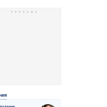
ения
падение