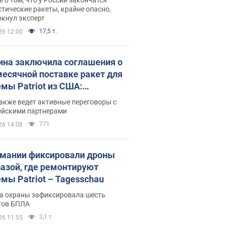
тические ракеты, крайне опасно,
ркнул эксперт
17,5 т.
26 12:00
ина заключила соглашения о
есячной поставке ракет для
емы Patriot из США:
нский раскрыл подробности
акже ведет активные переговоры с
ейскими партнерами
771
26 14:08
рмании фиксировали дроны
базой, где ремонтируют
емы Patriot – Tagesschau
а охраны зафиксировала шесть
тов БПЛА
3,1 т.
26 11:55