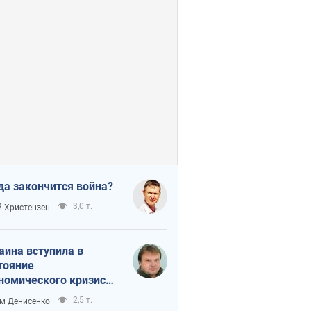
да закончится война?
3,0 т.
 Христензен
аина вступила в
тояние
номического кризиса.
ь ли свет в конце
2,5 т.
м Денисенко
неля?