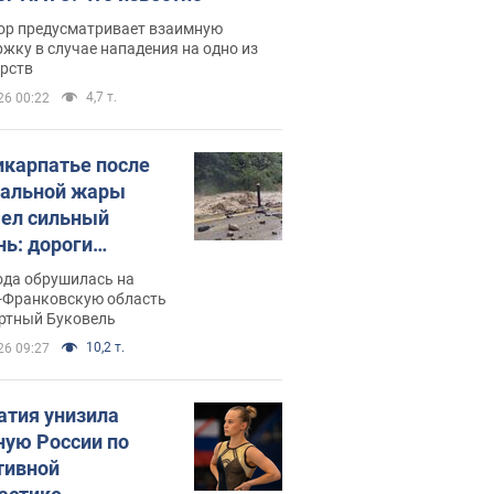
ор предусматривает взаимную
жку в случае нападения на одно из
арств
4,7 т.
26 00:22
икарпатье после
альной жары
ел сильный
нь: дороги
ратились в реки.
ода обрушилась на
о
-Франковскую область
ортный Буковель
10,2 т.
26 09:27
атия унизила
ную России по
тивной