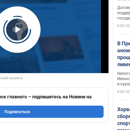
Догов
поддер
госуд
8.08.20
Play Video
В Пр
аном
прош
ливе
прев
Непог
Виде
Ивано
и кур
8.08.20
рсе главного – подпишитесь на Новини на
Хорв
Подписаться
сбор
спор