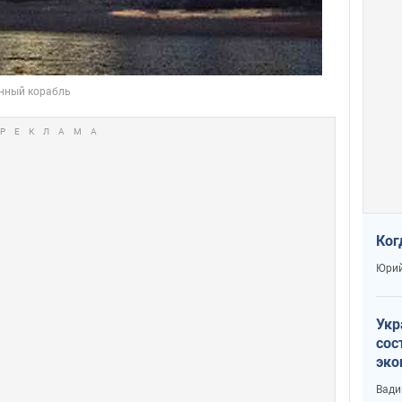
Ког
Юрий
Укр
сос
эко
Ест
Вади
тун