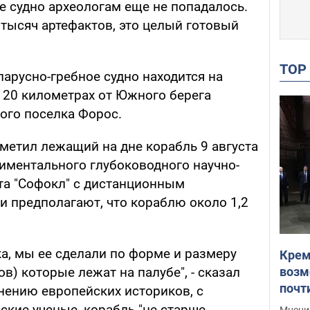
е судно археологам еще не попадалось.
 тысяч артефактов, это целый готовый
TO
парусно-гребное судно находится на
 20 километрах от Южного берега
ого поселка Форос.
метил лежащий на дне корабль 9 августа
иментального глубоководного научно-
та "Софокл" с дистанционным
и предполагают, что кораблю около 1,2
а, мы ее сделали по форме и размеру
Крем
возм
в) которые лежат на палубе", - сказал
почт
мнению европейских историков, с
Укра
ские ученые, корабль "не старше
Мнение