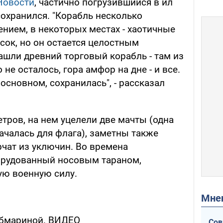
Новости
, частично погрузившийся в ил
сохранился. "Корабль несколько
нием, в некоторых местах - хаотичные
сок, но он остается целостным
ашли древний торговый корабль - там из
не осталось, гора амфор на дне - и все.
 основном, сохранилась", - рассказал
етров, на нем уцелели две мачты (одна
ачалась для флага), заметны также
рчат из уключин. Во времена
орудованный носовым тараном,
ую военную силу.
Мн
убмариной. ВИДЕО
Сов