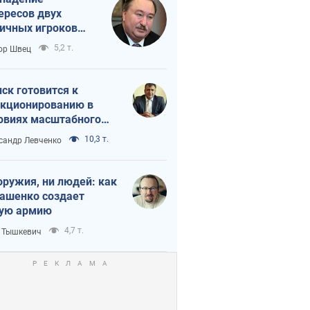
ересов двух
ичных игроков
 тайный план
5,2 т.
ор Швец
мпа и Путина?
ск готовится к
кционированию в
овиях масштабного
нного кризиса
10,3 т.
сандр Левченко
оружия, ни людей: как
ашенко создает
ую армию
4,7 т.
 Тышкевич