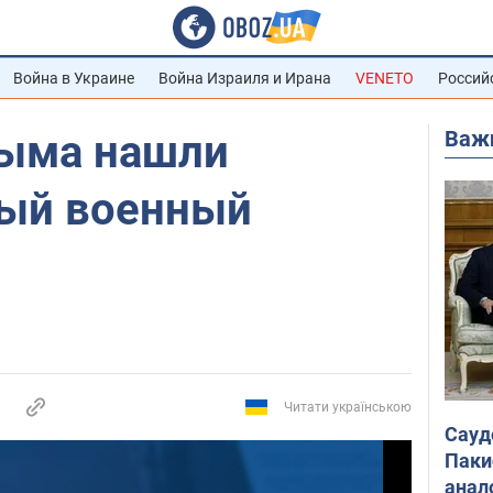
Война в Украине
Война Израиля и Ирана
VENETO
Россий
Важ
рыма нашли
ый военный
Читати українською
Сауд
Паки
анал