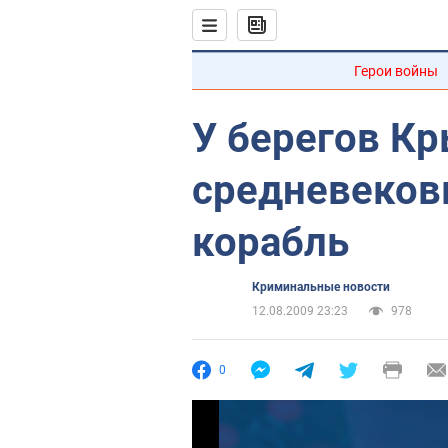
Герои войны
У берегов К
средневеков
корабль
Криминальные новости
12.08.2009 23:23
978
0