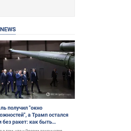
P NEWS
ль получил "окно
ожностей", а Трамп остался
и без ракет: как быть
ине? Интервью с Мельником
 о том, что у России закончатся