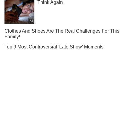
Не пропусти молнию! Подписывайся на нас в Telegram
Подписаться
Подписаться
В Гондурасе вспыхнули...
Важное