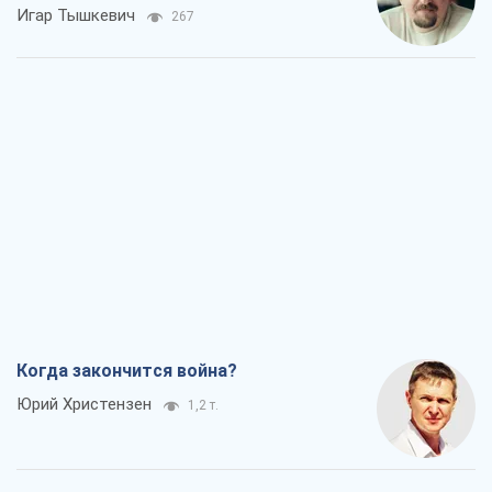
Юрий Христензен
1,2 т.
Украина вступила в состояние
экономического кризиса. Есть ли свет
в конце туннеля?
Вадим Денисенко
873
Чей будет Крым, тот и победит (NSJ), а
украинских футбольных чиновников
могут назвать убийцами
Александр Кирш
2,4 т.
Запад проспал угрозу: Россия может
проверить НАТО войной
Леонид Невзлин
5,8 т.