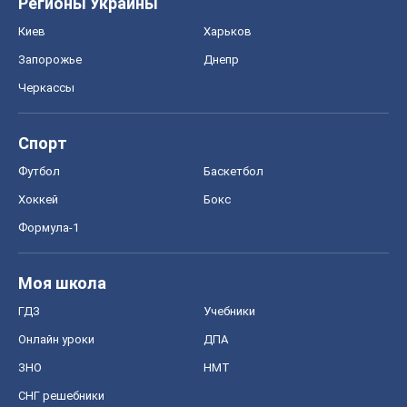
ГДЗ
Учебники
Онлайн уроки
ДПА
ЗНО
НМТ
СНГ решебники
Авто
Тест Драйв
Электромобили
Акции
Сервис
Food Oboz
Рецепты
Напитки
Диеты
Экономика
Рынки и компании
Mакроэкономика