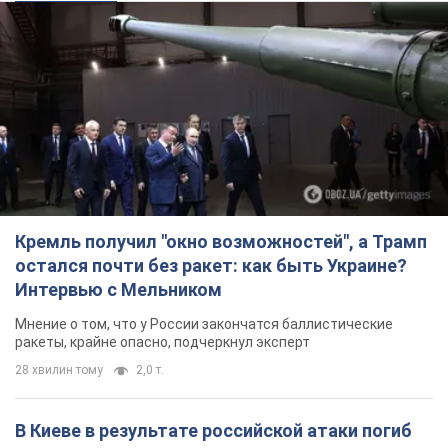
ракеты, крайне опасно, подчеркнул эксперт
28 хвилин тому
2,0 т.
В Киеве в результате российской атаки погиб
человек, пострадали четверо. Фото
Враг продолжает регулярный ракетный террор столицы
2 години тому
29,2 т.
Украина поразила Ильский и Сызранский НПЗ и
пост наблюдения на буровой установке
"Сиваш": Генштаб раскрыл детали. Фото и
видео
Россию область всю ночь атаковали БПЛА
годину тому
4,1 т.