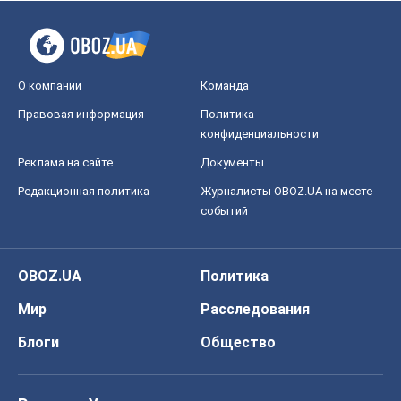
Мир
Расследования
Блоги
Общество
Регионы Украины
Киев
Харьков
Запорожье
Днепр
Черкассы
Спорт
Футбол
Баскетбол
Хоккей
Бокс
Формула-1
Моя школа