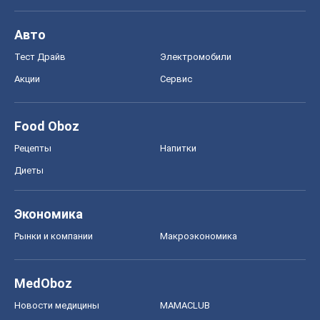
MedOboz
Новости медицины
MAMACLUB
Шоу
Афиша
Сплетни
Красота
Мода
Женский Журнал