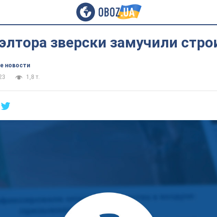
элтора зверски замучили стро
е новости
23
1,8 т.