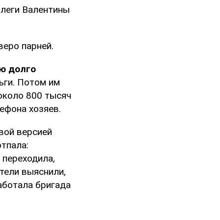
ллеги Валентины
веро парней.
ю долго
ьги. Потом им
около 800 тысяч
ефона хозяев.
вой версией
тпала:
 переходила,
тели выяснили,
работала бригада