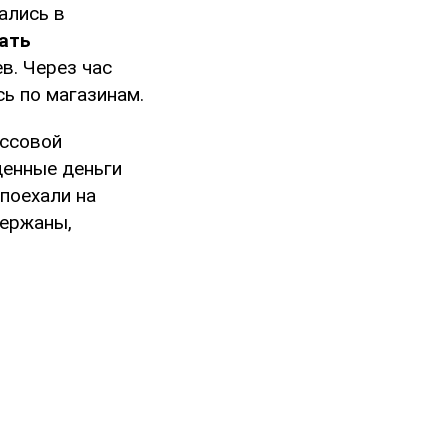
ались в
ать
ев. Через час
сь по магазинам.
ассовой
денные деньги
 поехали на
держаны,