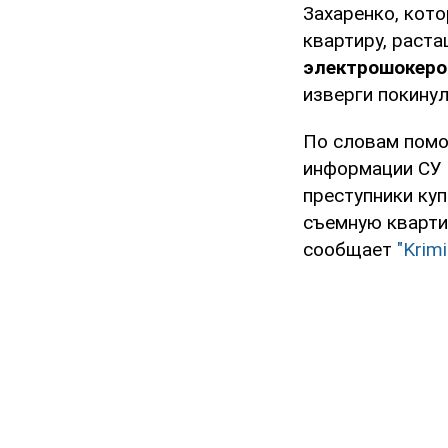
Захаренко, кот
квартиру, раст
электрошокер
изверги покинул
По словам помо
информации СУ 
преступники куп
съемную кварти
сообщает
"Krimi