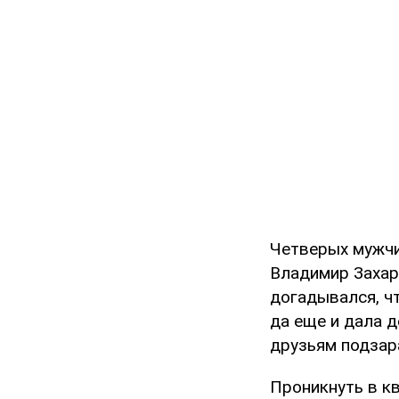
Четверых мужч
Владимир Захар
догадывался, чт
да еще и дала д
друзьям подзар
Проникнуть в к