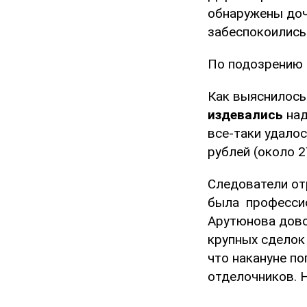
обнаружены доч
забеспокоились
По подозрению 
Как выяснилось
издевались
над
все-таки удало
рублей (около 
Следователи от
была профессио
Арутюнова довол
крупных сделок
что накануне по
отделочников. Н