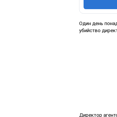
Один день пона
убийство директ
Директор агент