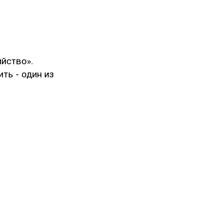
йство».
ть - один из