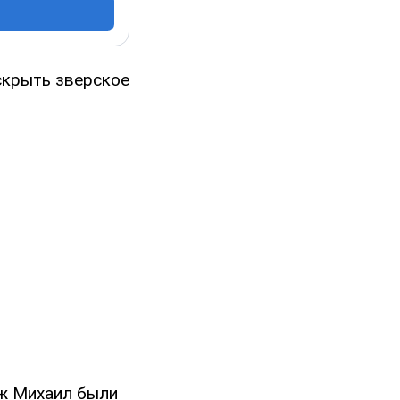
скрыть зверское
уж Михаил были