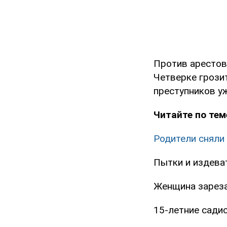
Против арестов
Четверке грозит
преступников уж
Читайте по тем
Родители сняли
Пытки и издева
Женщина зареза
15-летние сади