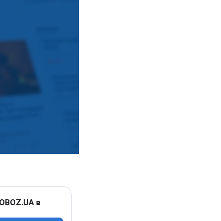
 OBOZ.UA в