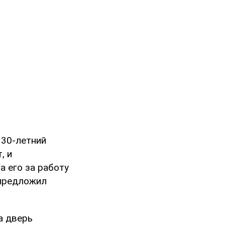
, 30-летний
, и
а его за работу
 предложил
а дверь