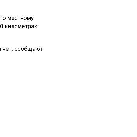
 по местному
00 километрах
а нет, сообщают