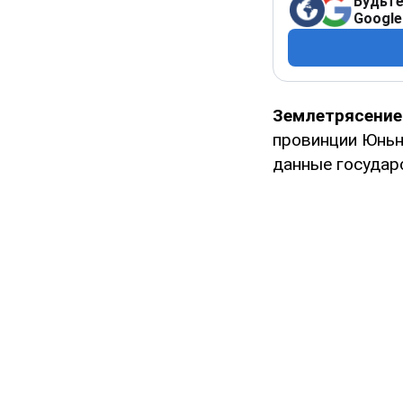
Будьте
Google
Землетрясение
провинции Юньн
данные государ