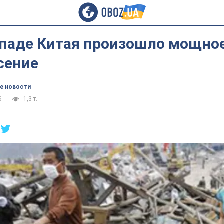
ападе Китая произошло мощно
сение
е новости
6
1,3 т.