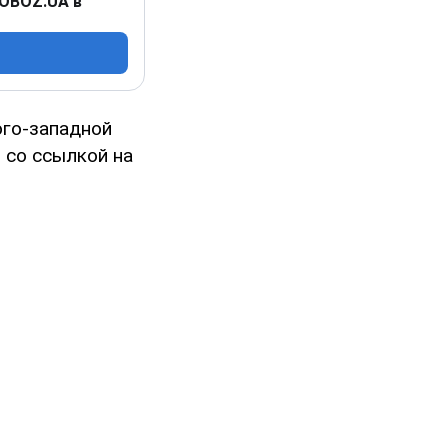
 OBOZ.UA в
юго-западной
 со ссылкой на