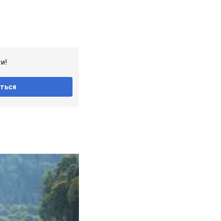
и!
ться