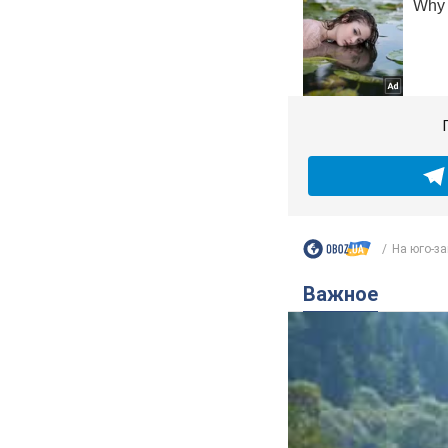
На юго-за
Важное