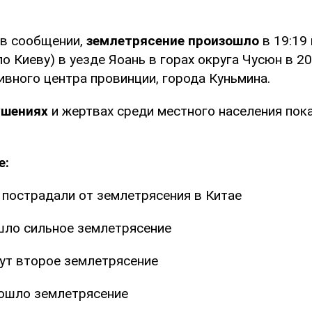
 в сообщении,
землетрясение произошло
в 19:19
по Киеву) в уезде Яоань в горах округа Чусюн в 2
ивного центра провинции, города Куньмина.
ушениях
и жертвах среди местного населения пок
е:
 пострадали от землетрясения в Китае
шло сильное землетрясение
ут второе землетрясение
ошло землетрясение