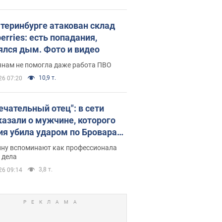
атеринбурге атакован склад
erries: есть попадания,
ялся дым. Фото и видео
янам не помогла даже работа ПВО
10,9 т.
26 07:20
ечательный отец": в сети
казали о мужчине, которого
ия убила ударом по Броварам.
ну вспоминают как профессионала
 дела
3,8 т.
26 09:14