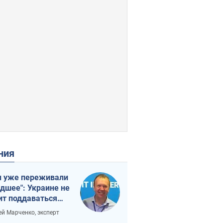
ения
 уже переживали
удшее": Украине не
ит поддаваться
аянию из-за
ей Марченко, эксперт
етного террора