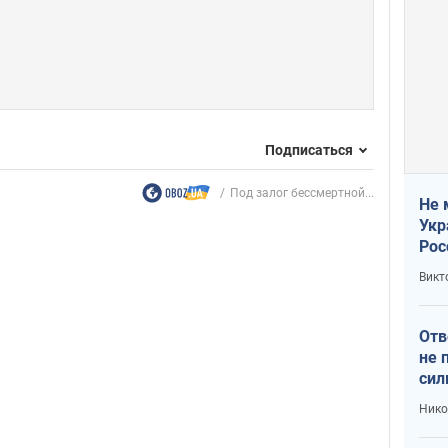
Подписаться
Под залог бессмертной...
Не 
Укр
Рос
Викт
Отв
не 
сил
гос
Нико