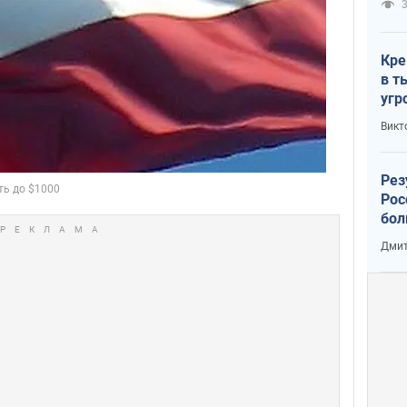
3
Кре
в т
угр
лог
Викт
Рез
Рос
бол
Дмит