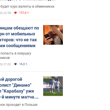
 будет курс валюты в обменниках
151,6 т.
26 22:58
инцам обещают по
грн от мобильных
аторов: что не так
ими сообщениями
 попасть в ловушку
ников
16,3 т.
26 21:02
й дорогой
олист "Динамо"
л "Карабаху" уже
0-й минуте матча.
о
нок проходит в Польше