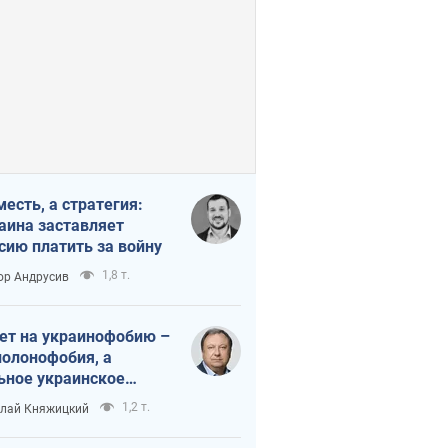
месть, а стратегия:
аина заставляет
сию платить за войну
1,8 т.
ор Андрусив
ет на украинофобию –
полонофобия, а
ьное украинское
ударство
1,2 т.
лай Княжицкий