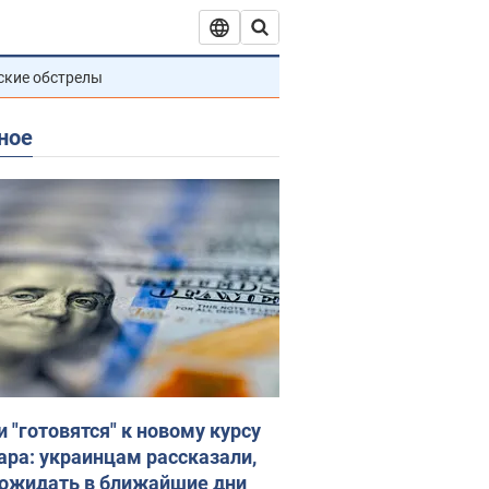
ские обстрелы
ное
и "готовятся" к новому курсу
ара: украинцам рассказали,
 ожидать в ближайшие дни