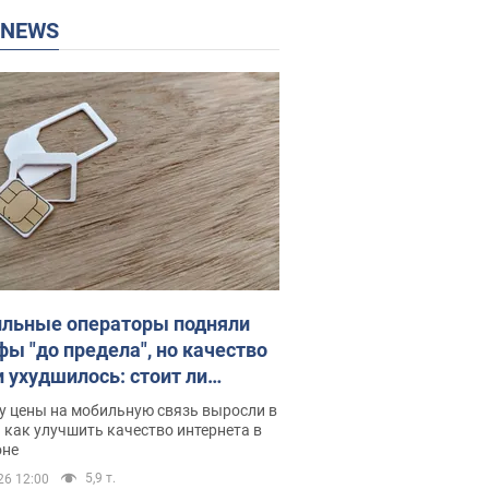
P NEWS
льные операторы подняли
фы "до предела", но качество
и ухудшилось: стоит ли
ваться на цены
у цены на мобильную связь выросли в
 как улучшить качество интернета в
оне
5,9 т.
26 12:00