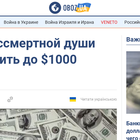
Война в Украине
Война Израиля и Ирана
VENETO
Россий
Важ
ессмертной души
ить до $1000
Читати українською
Банк
долл
чего