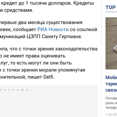
 кредит до 1 тысячи долларов. Кредиты
TO
и средствами.
 первые два месяца существования
овек, cообщает
РИА Новости
cо ссылкой
ммуникаций ЦЗПП Саниту Гертмане.
а, что с точки зрения законодательства
р не имеет права оценивать
уг, то есть могут ли они быть
о с точки зрения морали упомянутая
ительной, пишет Delfi.
Моби
тари
связ
жало
Почем
разы и
телеф
7.08.20