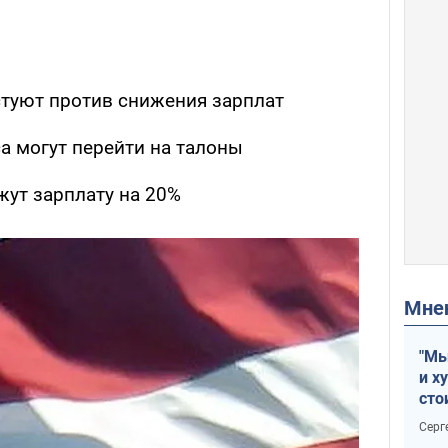
стуют против снижения зарплат
а могут перейти на талоны
ут зарплату на 20%
Мн
"Мы
и х
сто
отч
Серг
рак