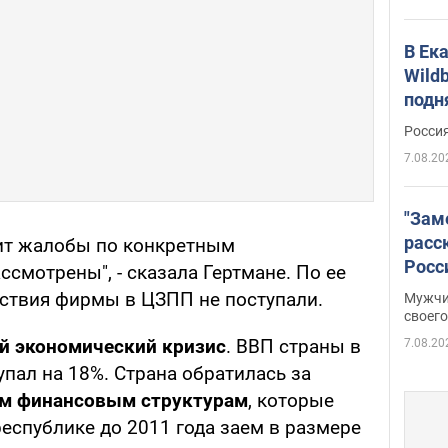
В Ек
Wildb
подн
Росси
7.08.20
"Зам
расс
чит жалобы по конкретным
Росс
ссмотрены", - сказала Гертмане. По ее
Фото
ствия фирмы в ЦЗПП не поступали.
Мужчи
своего
й экономический кризис
. ВВП страны в
7.08.20
упал на 18%. Страна обратилась за
м финансовым структурам
, которые
еспублике до 2011 года заем в размере