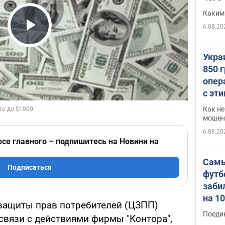
Каким
6.08.20
Play Video
Укра
850 
опер
с эт
Как не
мошен
6.08.20
рсе главного – подпишитесь на Новини на
Самы
Подписаться
футб
заби
на 1
 защиты прав потребителей (ЦЗПП)
Виде
Поеди
связи с действиями фирмы "Контора",