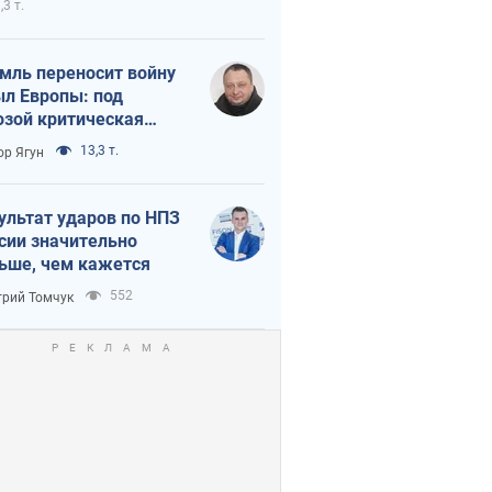
,3 т.
мль переносит войну
ыл Европы: под
озой критическая
истика
13,3 т.
ор Ягун
ультат ударов по НПЗ
сии значительно
ьше, чем кажется
552
рий Томчук