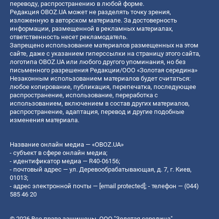
переводу, распространению в любой форме.
Редакция OBOZ.UA может не разделять точку зрения,
изложенную в авторском материале. За достоверность
информации, размещенной в рекламных материалах,
ответственность несет рекламодатель.
Запрещено использование материалов размещенных на этом
сайте, даже с указанием гиперссылки на страницу этого сайта,
логотипа OBOZ.UA или любого другого упоминания, но без
письменного разрешения Редакции/ООО «Золотая середина»
Незаконным использованием материалов будет считаться:
любое копирование, публикация, перепечатка, последующее
распространение, использование, переработка с
использованием, включением в состав других материалов,
распространение, адаптация, перевод и другие подобные
изменения материала.
Название онлайн медиа — «OBOZ.UA»
- субъект в сфере онлайн медиа;
- идентификатор медиа — R40-06156;
- почтовый адрес — ул. Деревообрабатывающая, д. 7, г. Киев,
01013;
- адрес электронной почты —
[email protected]
; - телефон — (044)
585 46 20
© 2026 Все права защищены, ООО "Золотая середина".