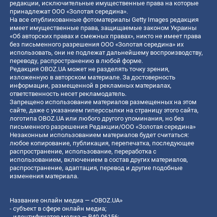
редакции, исключительные имущественные права на которые
принадлежат ООО «Золотая середина».
На все опубликованные фотоматериалы Getty Images редакция
имеет имущественные права, защищаемые законом Украины
«Об авторских правах и смежных правах», никто не имеет права
без письменного разрешения ООО «Золотая середина» их
использовать, они не подлежат дальнейшему воспроизводству,
переводу, распространению в любой форме.
Редакция OBOZ.UA может не разделять точку зрения,
изложенную в авторском материале. За достоверность
информации, размещенной в рекламных материалах,
ответственность несет рекламодатель.
Запрещено использование материалов размещенных на этом
сайте, даже с указанием гиперссылки на страницу этого сайта,
логотипа OBOZ.UA или любого другого упоминания, но без
письменного разрешения Редакции/ООО «Золотая середина»
Незаконным использованием материалов будет считаться:
любое копирование, публикация, перепечатка, последующее
распространение, использование, переработка с
использованием, включением в состав других материалов,
распространение, адаптация, перевод и другие подобные
изменения материала.
Название онлайн медиа — «OBOZ.UA»
- субъект в сфере онлайн медиа;
- идентификатор медиа — R40-06156;