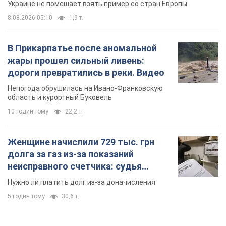
Украине не помешает взять пример со стран Европы
8.08.2026 05:10
1,9 т.
В Прикарпатье после аномальной
жары прошел сильный ливень:
дороги превратились в реки. Видео
Непогода обрушилась на Ивано-Франковскую
область и курортный Буковель
10 годин тому
22,2 т.
Женщине начислили 729 тыс. грн
долга за газ из-за показаний
неисправного счетчика: судья
вынес неожиданное решение
Нужно ли платить долг из-за доначисления
5 годин тому
30,6 т.