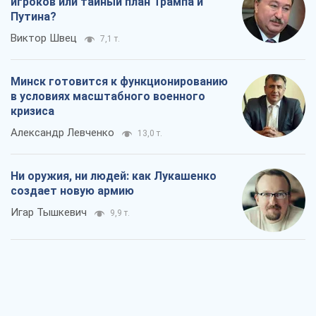
игроков или тайный план Трампа и
Путина?
Виктор Швец
7,1 т.
Минск готовится к функционированию
в условиях масштабного военного
кризиса
Александр Левченко
13,0 т.
Ни оружия, ни людей: как Лукашенко
создает новую армию
Игар Тышкевич
9,9 т.