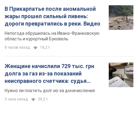
В Прикарпатье после аномальной
жары прошел сильный ливень:
дороги превратились в реки. Видео
Непогода обрушилась на Ивано-Франковскую
область и курортный Буковель
8 часов назад
18,2 т.
Женщине начислили 729 тыс. грн
долга за газ из-за показаний
неисправного счетчика: судья
вынес неожиданное решение
Нужно ли платить долг из-за доначисления
3 часа назад
30,2 т.