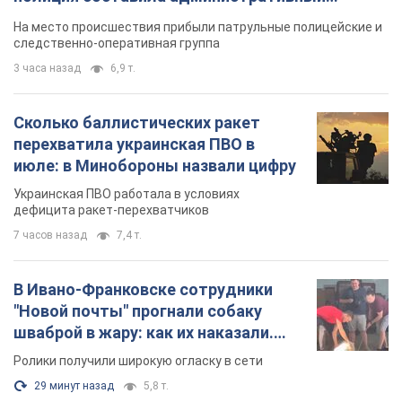
протокол. Видео
На место происшествия прибыли патрульные полицейские и
следственно-оперативная группа
3 часа назад
6,9 т.
Сколько баллистических ракет
перехватила украинская ПВО в
июле: в Минобороны назвали цифру
Украинская ПВО работала в условиях
дефицита ракет-перехватчиков
7 часов назад
7,4 т.
В Ивано-Франковске сотрудники
"Новой почты" прогнали собаку
шваброй в жару: как их наказали.
Видео
Ролики получили широкую огласку в сети
29 минут назад
5,8 т.