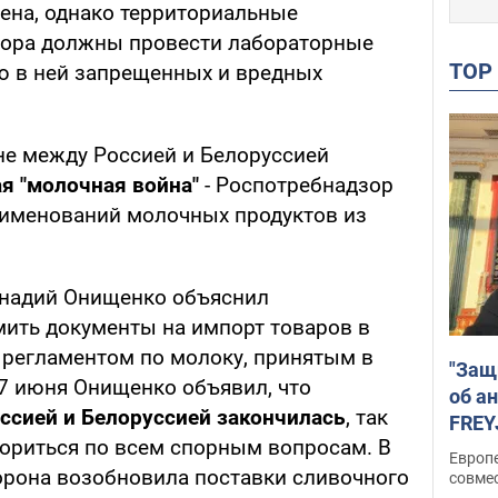
зена, однако территориальные
зора должны провести лабораторные
TO
ю в ней запрещенных и вредных
не между Россией и Белоруссией
я "молочная война"
- Роспотребнадзор
аименований молочных продуктов из
ннадий Онищенко объяснил
ить документы на импорт товаров в
 регламентом по молоку, принятым в
"Защ
17 июня Онищенко объявил, что
об а
ссией и Белоруссией закончилась
, так
FREY
вориться по всем спорным вопросам. В
подд
Европ
торона возобновила поставки сливочного
совме