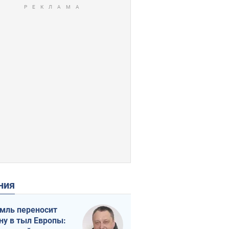
ения
мль переносит
ну в тыл Европы: