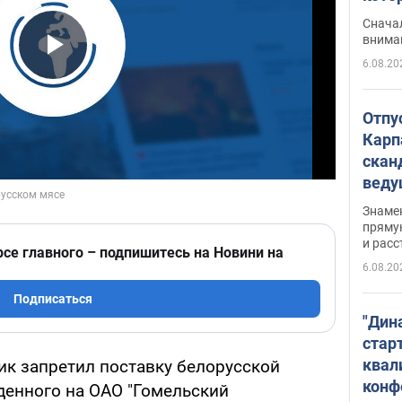
"агр
Сначал
внима
6.08.20
Play Video
Отпу
Карп
скан
вед
несп
Знаме
захе
пряму
и расс
рсе главного – подпишитесь на Новини на
6.08.20
Подписаться
"Дин
стар
квал
ик запретил поставку белорусской
конф
денного на ОАО "Гомельский