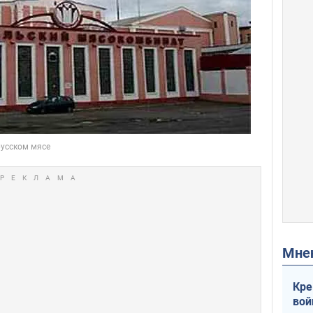
Мн
Кре
вой