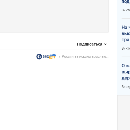
под
кри
Викт
лог
На 
выс
Тра
Подписаться
Викт
Россия выискала вредные...
О з
выр
дер
что
Влад
Тер