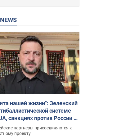
P NEWS
ита нашей жизни": Зеленский
нтибаллистической системе
JA, санкциях против России и
ержке аграриев. Видео
ейские партнеры присоединяются к
стному проекту