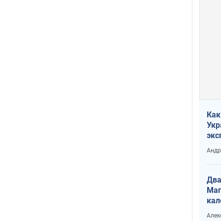
Как
Укр
экс
неф
Андр
Два
Маг
кал
Алек