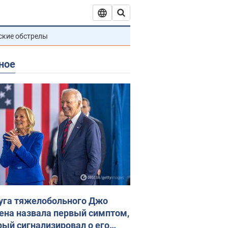
ские обстрелы
ное
уга тяжелобольного Джо
ена назвала первый симптом,
рый сигнализировал о его