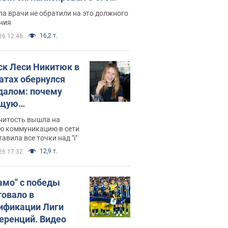
ессивном" раке
а врачи не обратили на это должного
ния
16,2 т.
26 12:46
ск Леси Никитюк в
атах обернулся
далом: почему
ущую
раведливо
нитость вышла на
йтили
ю коммуникацию в сети
тавила все точки над "i"
12,9 т.
26 17:32
амо" с победы
товало в
ификации Лиги
еренций. Видео