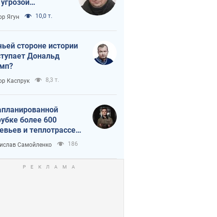
 угрозой
тическая
10,0 т.
ор Ягун
истика
чьей стороне истории
тупает Дональд
мп?
8,3 т.
ор Каспрук
апланированной
убке более 600
евьев и теплотрассе:
 происходит на
186
ислав Самойленко
емках в Киеве