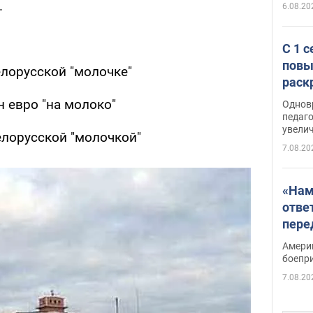
.
6.08.20
С 1 
повы
елорусской "молочке"
раск
 евро "на молоко"
Однов
педаг
увелич
елорусской "молочкой"
7.08.20
«Нам
отве
пере
Patri
Амери
боепр
7.08.20