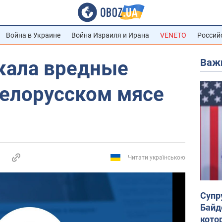
Война в Украине
Война Израиля и Ирана
VENETO
Россий
Важ
кала вредные
белорусском мясе
Читати українською
Супр
Байд
кото