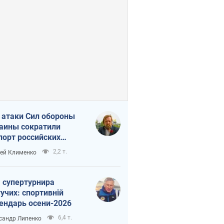
 атаки Сил обороны
аины сократили
порт российских
тепродуктов
2,2 т.
ей Клименко
 супертурнира
учих: спортивній
ендарь осени-2026
6,4 т.
сандр Липенко