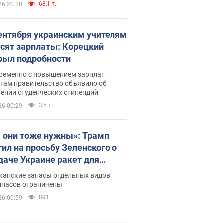
68,1 т.
26 20:20
сентября украинским учителям
сят зарплаты: Корецкий
рыл подробности
ременно с повышением зарплат
огам правительство объявило об
ении студенческих стипендий
3,5 т.
26 00:29
 они тоже нужны»: Трамп
тил на просьбу Зеленского о
даче Украине ракет для
ot
канские запасы отдельных видов
ипасов ограничены
891
26 00:59