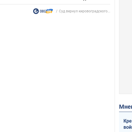
Суд вернул кировоградского...
Мн
Кре
вой