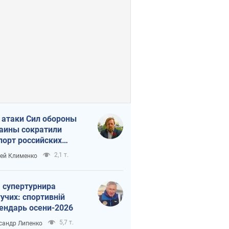
 атаки Сил обороны
аины сократили
порт российских
тепродуктов
2,1 т.
ей Клименко
 супертурнира
учих: спортивній
ендарь осени-2026
5,7 т.
сандр Липенко