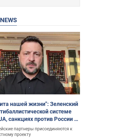
P NEWS
ита нашей жизни": Зеленский
нтибаллистической системе
JA, санкциях против России и
ержке аграриев. Видео
ейские партнеры присоединяются к
стному проекту