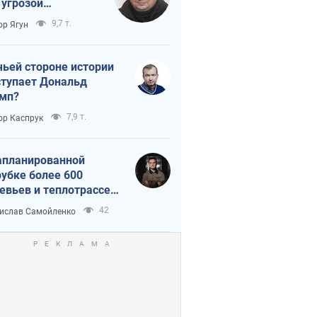
 угрозой
тическая
9,7 т.
ор Ягун
истика
чьей стороне истории
тупает Дональд
мп?
7,9 т.
ор Каспрук
апланированной
убке более 600
евьев и теплотрассе:
 происходит на
42
ислав Самойленко
емках в Киеве