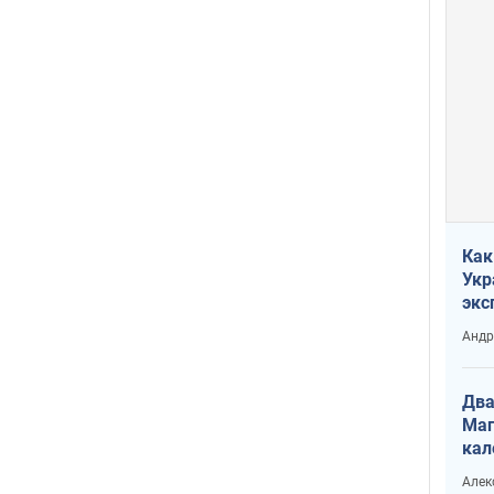
Как
Укр
экс
неф
Андр
Два
Маг
кал
Алек