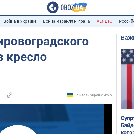
Война в Украине
Война Израиля и Ирана
VENETO
Россий
Важ
ировоградского
в кресло
Читати українською
Супр
Байд
кото