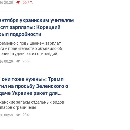
56,7 т.
26 20:20
сентября украинским учителям
сят зарплаты: Корецкий
рыл подробности
ременно с повышением зарплат
огам правительство объявило об
ении студенческих стипендий
966
26 00:29
 они тоже нужны»: Трамп
тил на просьбу Зеленского о
даче Украине ракет для
ot
канские запасы отдельных видов
ипасов ограничены
234
26 00:59