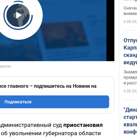
"агр
Сначал
внима
6.08.20
Play Video
Отпу
Карп
скан
вед
несп
Знаме
захе
пряму
и расс
рсе главного – подпишитесь на Новини на
6.08.20
Подписаться
"Дин
стар
квал
административный суд
приостановил
конф
об увольнении губернатора области