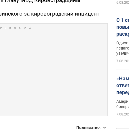
ять главу МВД Кировоградщины
6.08.20
инского за кировоградский инцидент
С 1 
повы
раск
Однов
педаг
увелич
7.08.20
«Нам
отве
пере
Patri
Амери
боепр
7.08.20
Подписаться