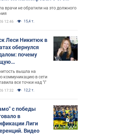
ессивном" раке
а врачи не обратили на это должного
ния
15,4 т.
26 12:46
ск Леси Никитюк в
атах обернулся
далом: почему
ущую
раведливо
нитость вышла на
йтили
ю коммуникацию в сети
тавила все точки над "i"
12,2 т.
26 17:32
амо" с победы
товало в
ификации Лиги
еренций. Видео