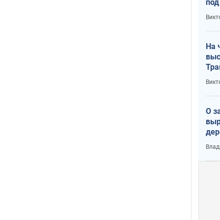
под
кри
Викт
лог
На 
выс
Тра
Викт
О з
выр
дер
что
Влад
Тер