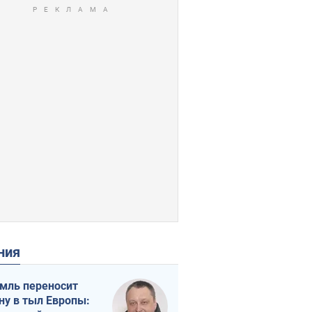
ения
мль переносит
ну в тыл Европы: