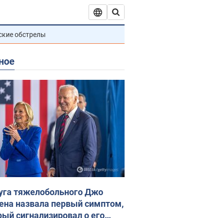
ские обстрелы
ное
уга тяжелобольного Джо
ена назвала первый симптом,
рый сигнализировал о его