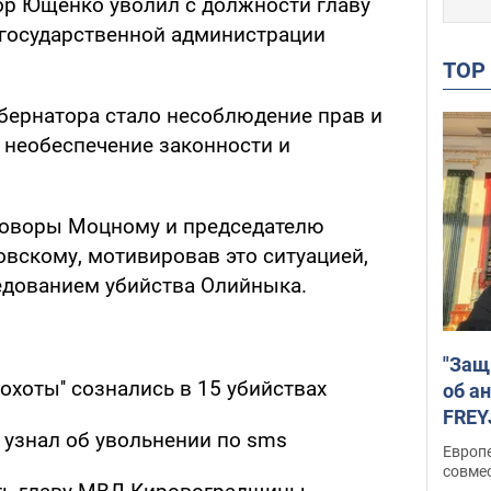
ор Ющенко уволил с должности главу
 государственной администрации
TO
бернатора стало несоблюдение прав и
 необеспечение законности и
оворы Моцному и председателю
вскому, мотивировав это ситуацией,
едованием убийства Олийныка.
"Защ
охоты'' сознались в 15 убийствах
об а
FREY
 узнал об увольнении по sms
подд
Европ
совме