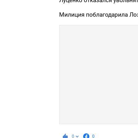
Луценко отказался увольн
Милиция поблагодарила Лоз
0
0