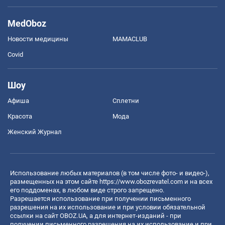
MedOboz
Новости медицины
MAMACLUB
Covid
Шоу
Афиша
Сплетни
Красота
Мода
Женский Журнал
Использование любых материалов (в том числе фото- и видео-),
размещенных на этом сайте
https://www.obozrevatel.com
и на всех
его поддоменах, в любом виде строго запрещено.
Разрешается использование при получении письменного
разрешения на их использование и при условии обязательной
ссылки на сайт OBOZ.UA, а для интернет-изданий - при
получении письменного разрешения на их использование и при