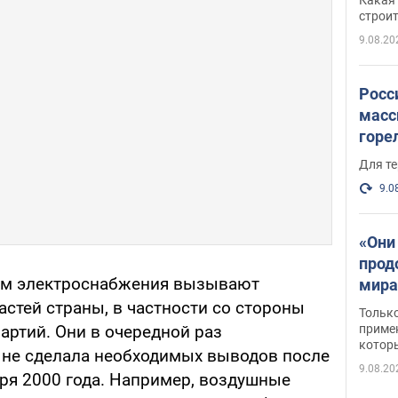
небо
строи
веру
9.08.20
Росс
масс
горе
есть
Для те
9.0
«Они
прод
ем электроснабжения вызывают
мира
росс
астей страны, в частности со стороны
Тольк
обст
примен
артий. Они в очередной раз
котор
 не сделала необходимых выводов после
9.08.20
аря 2000 года. Например, воздушные