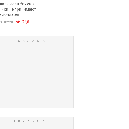
имают ли
лать, если банки и
нники и банки
ники не принимают
е доллары
е купюры
74,8 т.
26 02:20