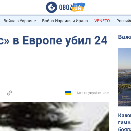
Война в Украине
Война Израиля и Ирана
VENETO
Россий
Важ
с» в Европе убил 24
Читати українською
Како
гимн
боял