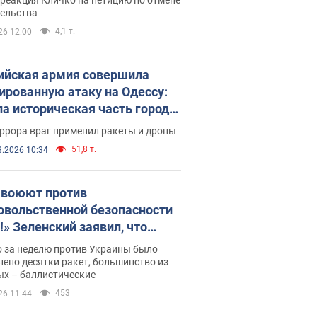
скреба "московского
тельства
ющего"
4,1 т.
26 12:00
ийская армия совершила
ированную атаку на Одессу:
ла историческая часть города,
 пострадавшие. Фото и видео
ррора враг применил ракеты и дроны
51,8 т.
8.2026 10:34
 воюют против
овольственной безопасности
!» Зеленский заявил, что
ийская армия вновь
о за неделю против Украины было
реляла порт в Одессе
ено десятки ракет, большинство из
ых – баллистические
453
26 11:44