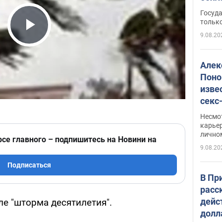
этом
Госуд
только
9.08.20
Play Video
Алек
Поно
изве
секс
как 
Несмо
карьер
лично
рсе главного – подпишитесь на Новини на
9.08.20
Подписаться
В Пр
расс
дейс
ле "шторма десятилетия".
долл