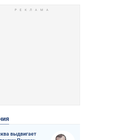
ения
ква выдвигает