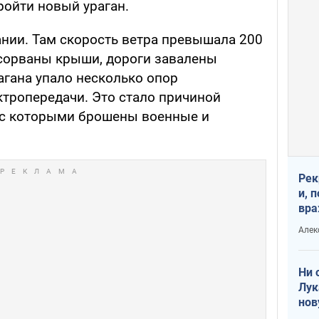
ройти новый ураган.
нии. Там скорость ветра превышала 200
 сорваны крыши, дороги завалены
агана упало несколько опор
тропередачи. Это стало причиной
 с которыми брошены военные и
Рек
и, 
вра
Диа
Алек
тре
Ни 
Лук
нов