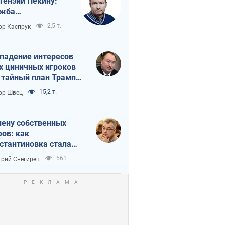
тензии Пекину:
ужба
вращается в
2,5 т.
ор Каспрук
исимость России
Китая
падение интересов
х циничных игроков
 тайный план Трампа
утина?
15,2 т.
ор Швец
лену собственных
ов: как
стантиновка стала
вной идеологической
561
рий Снегирев
ушкой для российских
упантов