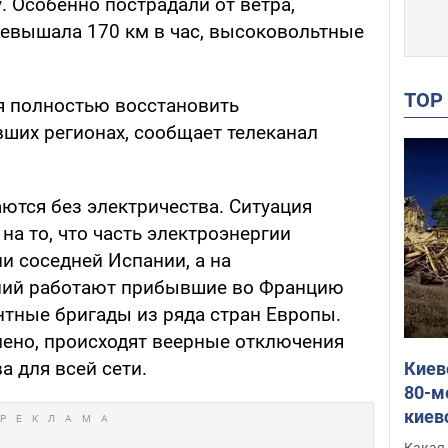
 Особенно пострадали от ветра,
ревышала 170 км в час, высоковольтные
TO
ся полностью восстановить
вших регионах, сообщает телеканал
ются без электричества. Ситуация
на то, что часть электроэнергии
ии соседней Испании, а на
ний работают прибывшие во Францию
тные бригады из ряда стран Европы.
лено, происходят веерные отключения
а для всей сети.
Киев
80-м
киев
оста
Какая 