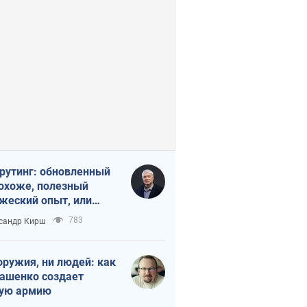
рутинг: обновленный
похоже, полезный
жеский опыт, или
лектика
783
сандр Кирш
бовательной трусости
оружия, ни людей: как
ашенко создает
ую армию