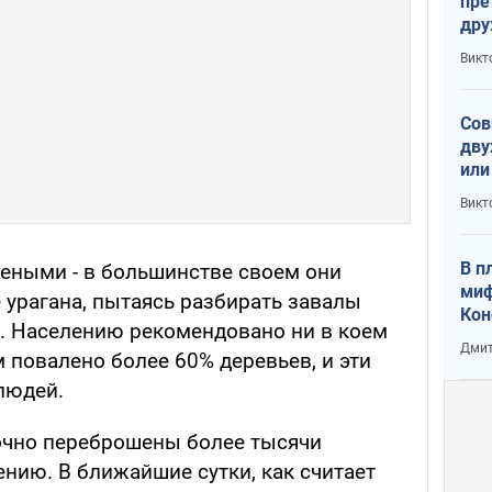
пре
др
пре
Викт
зав
от 
Сов
дву
или
и П
Викт
В п
еными - в большинстве своем они
миф
 урагана, пытаясь разбирать завалы
Кон
. Населению рекомендовано ни в коем
гла
Дмит
ам повалено более 60% деревьев, и эти
лов
окк
людей.
очно переброшены более тысячи
нию. В ближайшие сутки, как считает