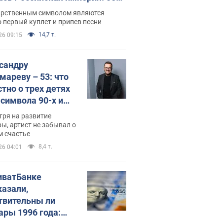
 не рассказывают в школе
арственным символом являются
 первый куплет и припев песни
14,7 т.
26 09:15
сандру
мареву – 53: что
стно о трех детях
-символа 90-х и
они выглядят
тря на развитие
ы, артист не забывал о
м счастье
8,4 т.
26 04:01
иватБанке
казали,
твительны ли
ары 1996 года: