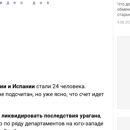
прин
идео дня
Что де
обме
обмен
стары
таки
9.08.20
ии и Испании
стали 24 человека.
 подсчитан, но уже ясно, что счет идет
о ликвидировать последствия урагана
,
р по ряду департаментов на юго-западе