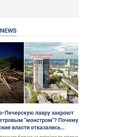
P NEWS
о-Печерскую лавру закроют
етровым "монстром"? Почему
ские власти отказались
новить строительство
реакция Кличко на петицию по отмене