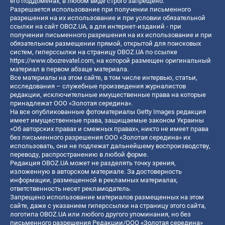
его поддоменах, в любом виде строго запрещено.
Разрешается использование при получении письменного
разрешения на их использование и при условии обязательной
ссылки на сайт OBOZ.UA, а для интернет-изданий - при
получении письменного разрешения на их использование и при
обязательном размещении прямой, открытой для поисковых
систем, гиперссылки на страницу OBOZ.UA по ссылке
https://www.obozrevatel.com
, на которой размещен оригинальный
материал в первом абзаце материала.
Все материалы на этом сайте, в том числе интервью, статьи,
исследования – служебные произведения журналистов
редакции, исключительные имущественные права на которые
принадлежат ООО «Золотая середина».
На все опубликованные фотоматериалы Getty Images редакция
имеет имущественные права, защищаемые законом Украины
«Об авторских правах и смежных правах», никто не имеет права
без письменного разрешения ООО «Золотая середина» их
использовать, они не подлежат дальнейшему воспроизводству,
переводу, распространению в любой форме.
Редакция OBOZ.UA может не разделять точку зрения,
изложенную в авторском материале. За достоверность
информации, размещенной в рекламных материалах,
ответственность несет рекламодатель.
Запрещено использование материалов размещенных на этом
сайте, даже с указанием гиперссылки на страницу этого сайта,
логотипа OBOZ.UA или любого другого упоминания, но без
письменного разрешения Редакции/ООО «Золотая середина»