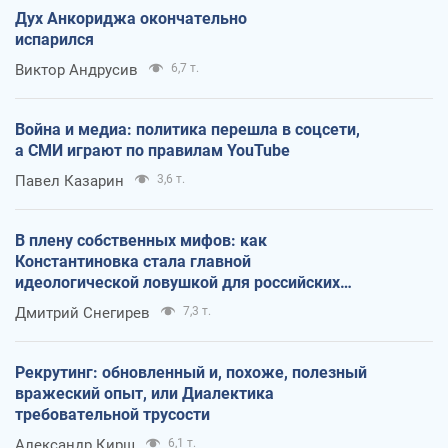
Дух Анкориджа окончательно
испарился
Виктор Андрусив
6,7 т.
Война и медиа: политика перешла в соцсети,
а СМИ играют по правилам YouTube
Павел Казарин
3,6 т.
В плену собственных мифов: как
Константиновка стала главной
идеологической ловушкой для российских
оккупантов
Дмитрий Снегирев
7,3 т.
Рекрутинг: обновленный и, похоже, полезный
вражеский опыт, или Диалектика
требовательной трусости
Александр Кирш
6,1 т.