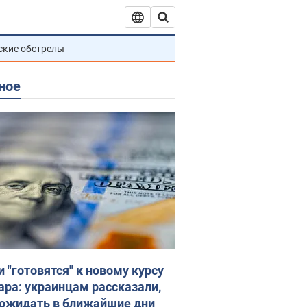
ские обстрелы
ное
и "готовятся" к новому курсу
ара: украинцам рассказали,
 ожидать в ближайшие дни