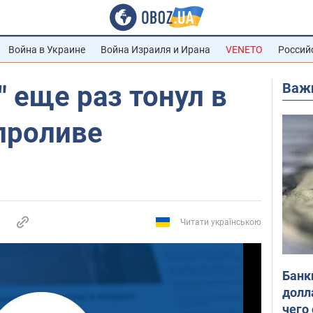
Война в Украине
Война Израиля и Ирана
VENETO
Россий
Важ
" еще раз тонул в
проливе
Читати українською
Банк
долл
чего