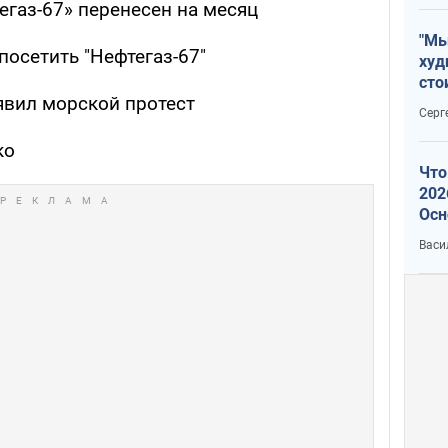
егаз-67» перенесен на месяц
"Мы
осетить "Нефтегаз-67"
худ
сто
явил морской протест
отч
Серг
рак
ко
Что
202
Осн
нов
Васи