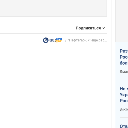
Подписаться
"Нефтегаз-67" еще раз...
Рез
Рос
бол
Дмит
Не 
Укр
Рос
Викт
Отв