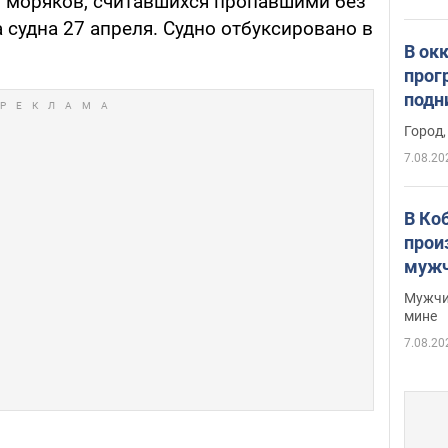
5 моряков, считавшихся пропавшими без
 судна 27 апреля. Судно отбуксировано в
В ок
прог
подн
виде
Город,
7.08.20
В Ко
прои
мужч
Мужчи
мине
7.08.20