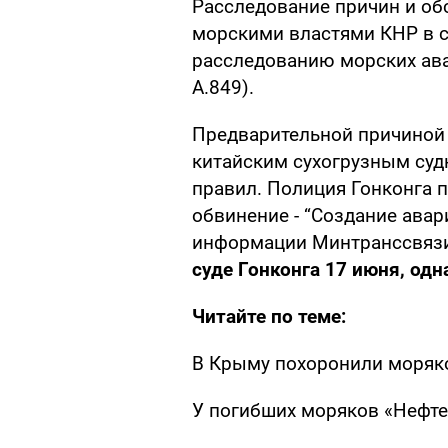
Расследование причин и об
морскими властями КНР в с
расследованию морских ав
А.849).
Предварительной причиной 
китайским сухогрузным суд
правил. Полиция Гонконга 
обвинение - “Создание авар
информации Минтранссвяз
суде Гонконга 17 июня, одн
Читайте по теме:
В Крыму похоронили моряко
У погибших моряков «Нефте