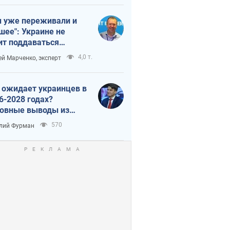
 уже переживали и
шее": Украине не
ит поддаваться
аянию из-за
4,0 т.
ей Марченко, эксперт
етного террора
 ожидает украинцев в
6-2028 годах?
овные выводы из
ых прогнозов от НБУ
570
лий Фурман