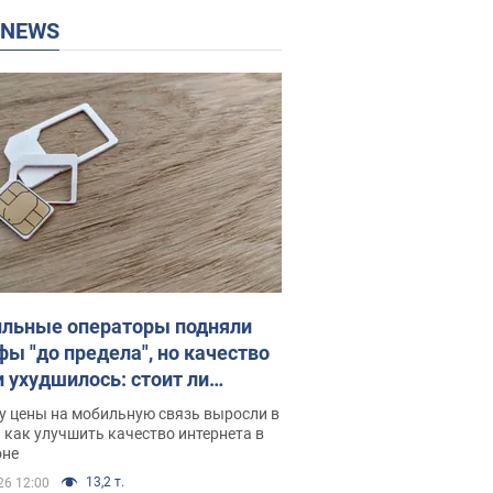
P NEWS
льные операторы подняли
фы "до предела", но качество
и ухудшилось: стоит ли
ваться на цены
у цены на мобильную связь выросли в
 как улучшить качество интернета в
оне
13,2 т.
26 12:00