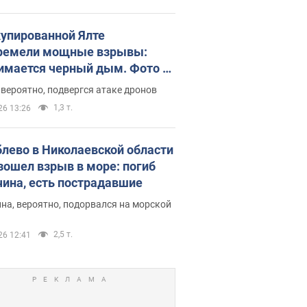
купированной Ялте
ремели мощные взрывы:
имается черный дым. Фото и
о
 вероятно, подвергся атаке дронов
1,3 т.
26 13:26
блево в Николаевской области
зошел взрыв в море: погиб
ина, есть пострадавшие
на, вероятно, подорвался на морской
2,5 т.
26 12:41