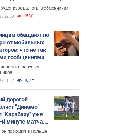
 будет курс валюты в обменниках
152,0 т.
26 22:58
инцам обещают по
грн от мобильных
аторов: что не так
ими сообщениями
 попасть в ловушку
ников
16,7 т.
26 21:02
й дорогой
олист "Динамо"
л "Карабаху" уже
0-й минуте матча.
о
нок проходит в Польше