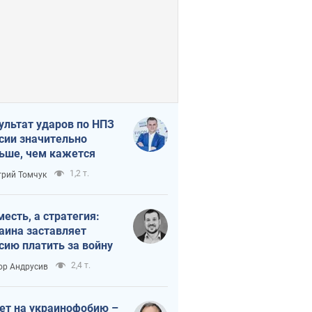
ультат ударов по НПЗ
сии значительно
ьше, чем кажется
1,2 т.
рий Томчук
месть, а стратегия:
аина заставляет
сию платить за войну
2,4 т.
ор Андрусив
ет на украинофобию –