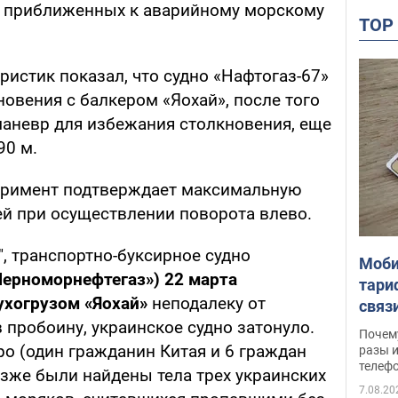
, приближенных к аварийному морскому
TO
истик показал, что судно «Нафтогаз-67»
новения с балкером «Яохай», после того
аневр для избежания столкновения, еще
90 м.
еримент подтверждает максимальную
й при осуществлении поворота влево.
, транспортно-буксирное судно
Моби
Черноморнефтегаз») 22 марта
тари
ухогрузом «Яохай»
неподалеку от
связ
в пробоину, украинское судно затонуло.
жало
Почем
ро (один гражданин Китая и 6 граждан
разы и
телеф
зже были найдены тела трех украинских
7.08.20