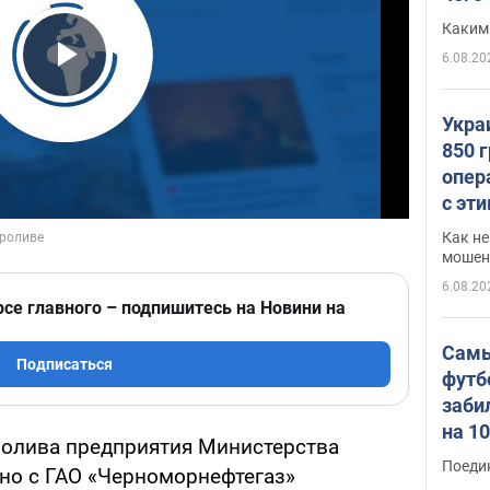
Каким
6.08.20
Play Video
Укра
850 
опер
с эт
Как не
мошен
6.08.20
рсе главного – подпишитесь на Новини на
Самы
Подписаться
футб
заби
на 1
ролива предприятия Министерства
Виде
Поеди
тно с ГАО «Черноморнефтегаз»