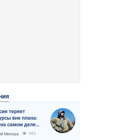
ения
сия теряет
урсы вне плана:
 на самом деле
тует темп войны
693
ей Мисюра