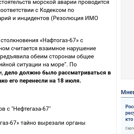
стоятельств морской аварии проводится
оответствии с Кодексом по
арий и инцидентов (Резолюция ИМО
столкновения «Нафтогаз-67» с
ном считается взаимное нарушение
предъявила обеим сторонам общее
ийной ситуации на море”. По
и,
дело должно было рассматриваться в
ако его перенесли на 18 июля.
Мн
Рос
в с "Нефтегаза-67"
рес
кто
газ-67» тайно вырезали органы
дик
Серг