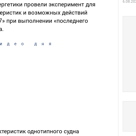
6.08.20
ергетики провели эксперимент для
теристик и возможных действий
67» при выполнении «последнего
а.
идео дня
теристик однотипного судна